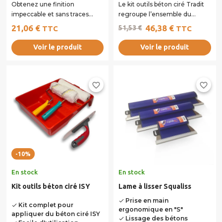
Obtenez une finition
Le kit outils béton ciré Tradit
impeccable et sans traces
regroupe l’ensemble du
grâce à notre lisseuse en
matériel nécessaire à
21,06 €
46,38 €
51,53 €
TTC
TTC
plastique multi-usages....
l’application du...
Voir le produit
Voir le produit
favorite_border
favorite_border
-10%
En stock
En stock
Kit outils béton ciré ISY
Lame à lisser Squaliss
Prise en main
done
Kit complet pour
done
ergonomique en "S"
appliquer du béton ciré ISY
Lissage des bétons
done