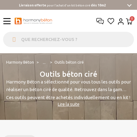
Livraison offerte
pour l'achat d'un kit béton ciré
dès 10m2
Harmony Béton
Outils béton ciré
...
Outils béton ciré
Harmony Béton a sélectionné pour vous tous les outils pour
réaliser un béton ciré de qualité. Retrouvez dans la gamme
PermaPro un ensemble d'outils pour vos travaux : lisseuse
Ces outils peuvent être achetés individuellement ou en kit !
Lire la suite
plastique, lisseuses d'angle, lisse, éponge, rouleau laqueur...