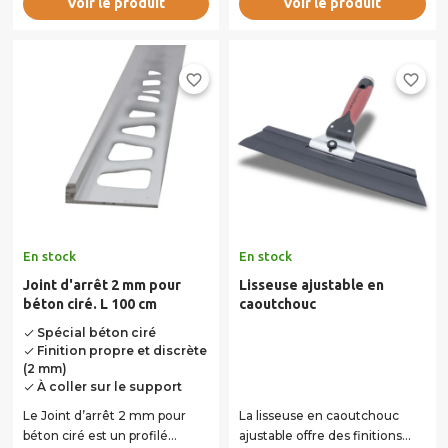
Voir le produit
Voir le produit
favorite_border
favorite_border
En stock
En stock
Joint d'arrêt 2 mm pour
Lisseuse ajustable en
béton ciré. L 100 cm
caoutchouc
Spécial béton ciré
done
Finition propre et discrète
done
(2 mm)
À coller sur le support
done
Le Joint d’arrêt 2 mm pour
La lisseuse en caoutchouc
béton ciré est un profilé
ajustable offre des finitions