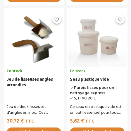
favorite_border
favorite_border
En stock
En stock
Jeu de lisseuses angles
Seau plastique vide
arrondies
Parois lisses pour un
done
nettoyage express
5, 11 ou 20 L
done
Jeu de deux lisseuses
Ce seau en plastique vide est
d'angles en inox. Ces
un outil essentiel pour tous
lisseuses vous faciliteront le
vos travaux de chantier.
30,72 €
5,62 €
TTC
TTC
travail de...
Robuste...