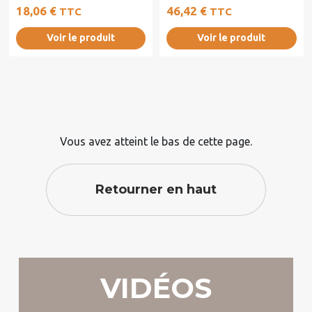
aluminium de 100 cm de long
homogènes et une durabilité
18,06 €
46,42 €
TTC
TTC
et 2 mm de...
accrue et...
Voir le produit
Voir le produit
Vous avez atteint le bas de cette page.
Retourner en haut
VIDÉOS