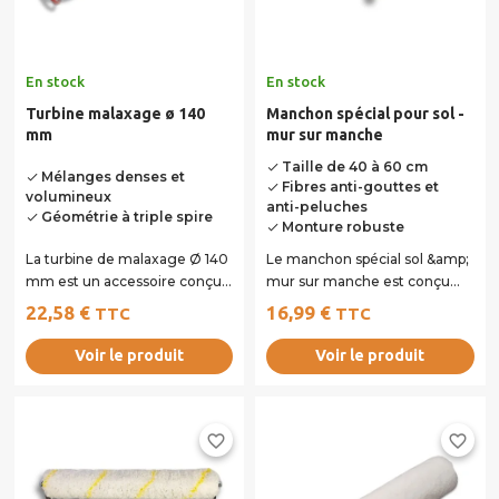
En stock
En stock
Turbine malaxage ø 140
Manchon spécial pour sol -
mm
mur sur manche
Taille de 40 à 60 cm
done
Mélanges denses et
done
Fibres anti-gouttes et
done
volumineux
anti-peluches
Géométrie à triple spire
done
Monture robuste
done
La turbine de malaxage Ø 140
Le manchon spécial sol &amp;
mm est un accessoire conçu
mur sur manche est conçu
pour mélanger efficacement
pour faciliter l’application des...
22,58 €
16,99 €
TTC
TTC
vos...
Voir le produit
Voir le produit
favorite_border
favorite_border