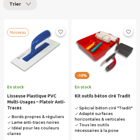
Trier
favorite_border
favorite_border
Nouveau
-10%
En stock
En stock
Lisseuse Plastique PVC
Kit outils béton ciré Tradit
Multi-Usages – Platoir Anti-
Traces
Spécial béton ciré "Tradit"
done
Adapté surfaces
done
Bords propres & réguliers
done
horizontales & verticales
Lame anti-traces noires
done
Tous les outils
done
Idéal pour les couleurs
done
nécessaires à la pose
claires