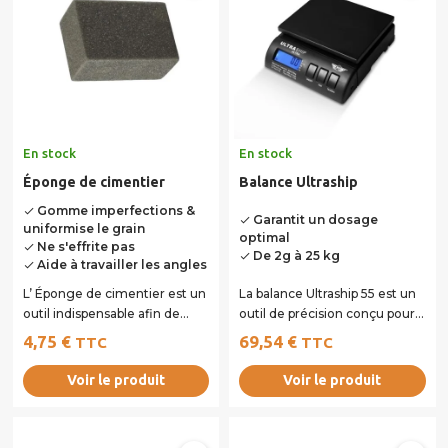
En stock
En stock
Éponge de cimentier
Balance Ultraship
Gomme imperfections &
done
Garantit un dosage
done
uniformise le grain
optimal
Ne s'effrite pas
done
De 2g à 25 kg
done
Aide à travailler les angles
done
L’ Éponge de cimentier est un
La balance Ultraship 55 est un
outil indispensable afin de
outil de précision conçu pour
supprimer les défauts et les...
peser avec exactitude les...
4,75 €
69,54 €
TTC
TTC
Voir le produit
Voir le produit