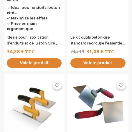
Idéal pour enduits, béton
done
ciré...
Maximise les effets
done
Prise en main
done
ergonomique
Idéale pour l’application
Le kit outils béton ciré
d’enduits et de Béton Ciré ,
standard regroupe l’essentiel
cette lisseuse à une prise en
pour appliquer et lisser votre
34,28 €
31,08 €
34,54 €
TTC
TTC
main...
béton...
Voir le produit
Voir le produit
favorite_border
favorite_border