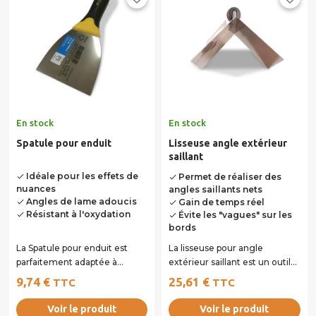
En stock
En stock
Spatule pour enduit
Lisseuse angle extérieur
saillant
Idéale pour les effets de
Permet de réaliser des
done
done
nuances
angles saillants nets
Angles de lame adoucis
Gain de temps réel
done
done
Résistant à l'oxydation
Évite les "vagues" sur les
done
done
bords
La Spatule pour enduit est
La lisseuse pour angle
parfaitement adaptée à
extérieur saillant est un outil
l’application d’enduits
conçu pour réaliser des
9,74 €
25,61 €
TTC
TTC
décoratifs ou...
finitions...
Voir le produit
Voir le produit