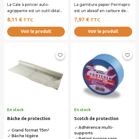
La Cale à poncer auto-
La garniture papier Permapro
agrippante est un outil idéal
est un abrasif en carbure de
pour la finition de vos surfaces
silicium disponible en grain 80
8,11 €
7,97 €
TTC
TTC
en béton...
ou...
Voir le produit
Voir le produit
favorite_border
favorite_border
En stock
En stock
Bâche de protection
Scotch de protection
Adhérence multi-
done
Grand format 75m²
done
supports
Bâche légère
done
Retrait propre sans
done