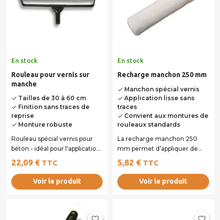
En stock
En stock
Rouleau pour vernis sur
Recharge manchon 250 mm
manche
Manchon spécial vernis
done
Application lisse sans
Tailles de 30 à 60 cm
done
done
traces
Finition sans traces de
done
Convient aux montures de
reprise
done
rouleaux standards
Monture robuste
done
Rouleau spécial vernis pour
La recharge manchon 250
béton - idéal pour l'application
mm permet d’appliquer de
des vernis sur des grandes
manière homogène les vernis
22,09 €
5,82 €
TTC
TTC
surfaces...
sur les surfaces...
Voir le produit
Voir le produit
favorite_border
favorite_border