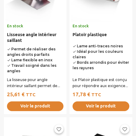
En stock
En stock
Lisseuse angle intérieur
Platoir plastique
saillant
Lame anti-traces noires
done
Permet de réaliser des
done
Idéal pour les couleurs
done
angles droits parfaits
claires
Lame flexible en inox
done
Bords arrondis pour éviter
done
Travail soigné dans les
done
les rayures
angles
La lisseuse pour angle
Le Platoir plastique est conçu
intérieur saillant permet de
pour répondre aux exigences
réaliser des finitions nettes et
des finitions décoratives des...
25,61 €
17,78 €
TTC
TTC
précises...
Voir le produit
Voir le produit
favorite_border
favorite_border