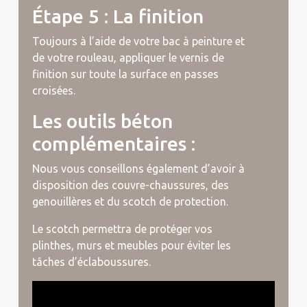
Étape 5 : La finition
Toujours à l’aide de votre bac à peinture et
de votre rouleau, appliquer le vernis de
finition sur toute la surface en passes
croisées.
Les outils béton
complémentaires :
Nous vous conseillons également d’avoir à
disposition des couvre-chaussures, des
genouillères et du scotch de protection.
Le scotch permettra de protéger vos
plinthes, murs et meubles pour éviter les
tâches d’éclaboussures.