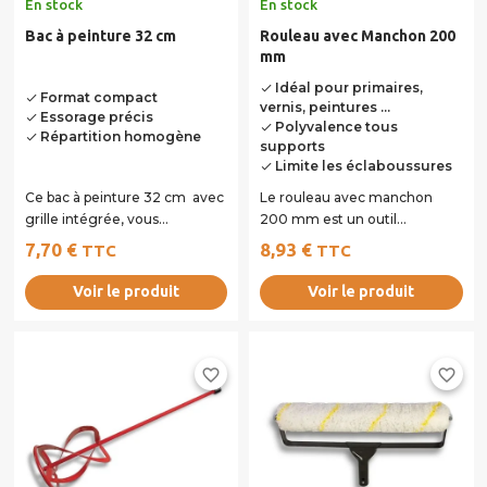
En stock
En stock
Bac à peinture 32 cm
Rouleau avec Manchon 200
mm
Idéal pour primaires,
done
Format compact
done
vernis, peintures ...
Essorage précis
done
Polyvalence tous
done
Répartition homogène
done
supports
Limite les éclaboussures
done
Ce bac à peinture 32 cm avec
Le rouleau avec manchon
grille intégrée, vous
200 mm est un outil
permettra l' application des
polyvalent pour l’application
7,70 €
8,93 €
TTC
TTC
primaires ou...
de primaires,...
Voir le produit
Voir le produit
favorite_border
favorite_border