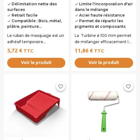
Délimitation nette des
Limite l'incorporation d'air
done
done
surfaces
dans le mélange
Retrait facile
Acier haute résistance
done
done
Compatible : Bois, métal,
Permet de répartir les
done
done
plâtre, peinture...
pigments et composants
Le ruban de masquage est un
La Turbine ø 100 mm permet
adhésif temporaire
de mélanger efficacement le
indispensable pour protéger
béton ciré, les enduits, le
5,72 €
11,86 €
TTC
TTC
les zones non...
primaire...
Voir le produit
Voir le produit
favorite_border
favorite_border