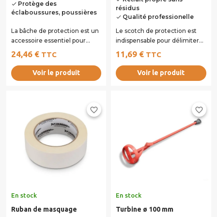
Protège des
done
résidus
éclaboussures, poussières
Qualité professionelle
done
La bâche de protection est un
Le scotch de protection est
accessoire essentiel pour
indispensable pour délimiter
protéger vos surfaces lors de...
et protéger vos surfaces lors
24,46 €
11,69 €
TTC
TTC
de...
Voir le produit
Voir le produit
favorite_border
favorite_border
En stock
En stock
Ruban de masquage
Turbine ø 100 mm