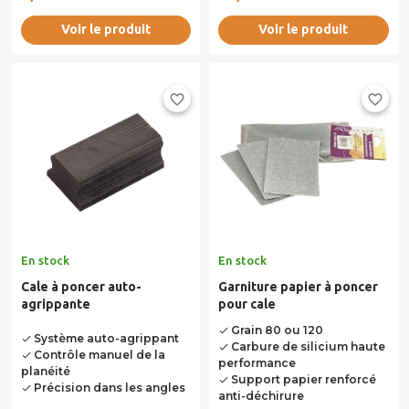
de...
pour réparer les fissures...
Voir le produit
Voir le produit
favorite_border
favorite_border
En stock
En stock
Cale à poncer auto-
Garniture papier à poncer
agrippante
pour cale
Grain 80 ou 120
done
Système auto-agrippant
done
Carbure de silicium haute
done
Contrôle manuel de la
done
performance
planéité
Support papier renforcé
done
Précision dans les angles
done
anti-déchirure