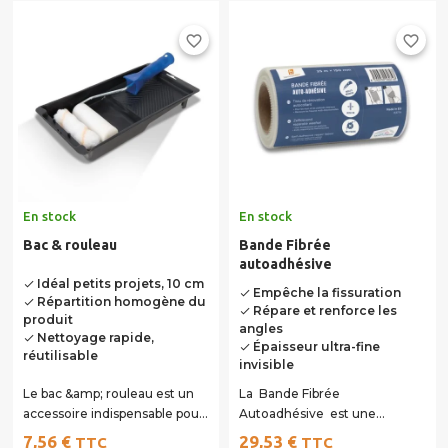
favorite_border
favorite_border
En stock
En stock
Bac & rouleau
Bande Fibrée
autoadhésive
Idéal petits projets, 10 cm
done
Empêche la fissuration
done
Répartition homogène du
done
Répare et renforce les
done
produit
angles
Nettoyage rapide,
done
Épaisseur ultra-fine
done
réutilisable
invisible
Le bac &amp; rouleau est un
La Bande Fibrée
accessoire indispensable pour
Autoadhésive est une
l’application de primaires et
solution pratique et efficace
7,56 €
29,53 €
TTC
TTC