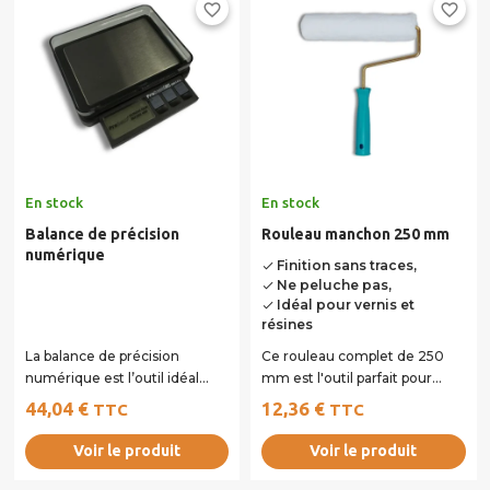
favorite_border
favorite_border
En stock
En stock
Balance de précision
Rouleau manchon 250 mm
numérique
Finition sans traces,
done
Ne peluche pas,
done
Idéal pour vernis et
done
résines
La balance de précision
Ce rouleau complet de 250
numérique est l’outil idéal
mm est l'outil parfait pour
pour effectuer des dosages
l'application de couches de
44,04 €
12,36 €
TTC
TTC
rigoureux lors...
vernis sur vos...
Voir le produit
Voir le produit