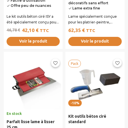
Facile d'utilisation
done
décoratifs sans effort
Offre peu de nuances
done
Lame extra fine
done
Le kit outils béton ciré ISY a
Lame spécialement conçue
été spécialement conçu pour
pour les platrier-peintre,
l’application du béton ciré...
plaquiste ou enduiseur. Idéale
42,10 €
62,35 €
46,78 €
TTC
TTC
pour les...
Voir le produit
Voir le produit
favorite_border
favorite_border
Pack
-10%
En stock
Kit outils béton ciré
Parfait lisse lame à lisser
standard
25 cm