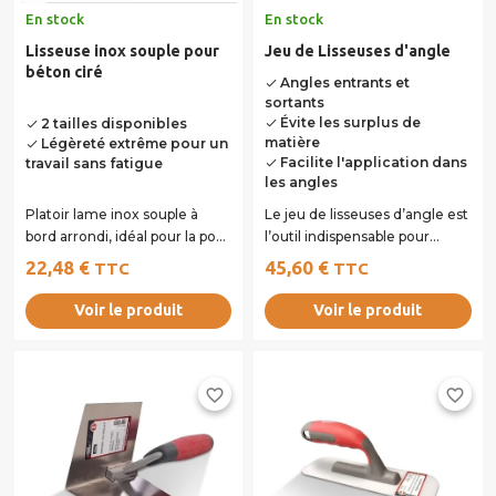
En stock
En stock
Lisseuse inox souple pour
Jeu de Lisseuses d'angle
béton ciré
Angles entrants et
done
sortants
Évite les surplus de
2 tailles disponibles
done
done
matière
Légèreté extrême pour un
done
Facilite l'application dans
travail sans fatigue
done
les angles
Platoir lame inox souple à
Le jeu de lisseuses d’angle est
bord arrondi, idéal pour la pose
l’outil indispensable pour
du stuc ou des bétons cirés.
travailler et lisser les angles...
22,48 €
45,60 €
TTC
TTC
Poignée...
Voir le produit
Voir le produit
favorite_border
favorite_border