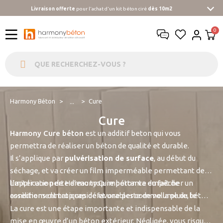
Livraison offerte
pour l'achat d'un kit béton ciré
dès 10m2
Harmony Béton
Cure
...
Cure
Harmony Cure béton
est un additif beton qui vous
permettra de réaliser un béton de qualité et durable.
Il s’applique par
pulvérisation de surface
, au début du
séchage, et va créer un film imperméable permettant de
limiter une perte d’eau trop importante du fait de
L’application de Harmony Cure béton va empêcher un
conditions climatiques défavorables comme la pluie, le
assèchement trop rapide et une perte de volume du béton,
vent, le soleil ou encore des variations hygrométriques
et ce, durant plusieurs jours, évitant ainsi sa fissuration.
La cure est une étape importante et indispensable de la
importantes.
mise en œuvre d’un béton extérieur. Négligée, vous risquez