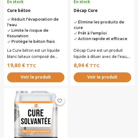
En stock
En stock
Cure béton
Décap Cure
Réduit l'évaporation de
done
Élimine les produits de
done
l'eau
cure
Limite le risque de
done
Prêt à l'emploi
done
fissuration
Action rapide et efficace
done
Protège le béton frais
done
La Cure béton est un liquide
Décap Cure est un produit
blanc laiteux composé de
liquide à diluer avec de l’eau,
résine synthétique et de
spécialement conçu pour
19,80 €
8,94 €
TTC
TTC
composants...
retirer...
Voir le produit
Voir le produit
favorite_border