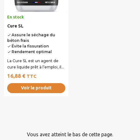
En stock
Cure SL
Assure le séchage du
done
béton frais
Évite la fissuration
done
Rendement optimal
done
La Cure SL est un agent de
cure liquide prêt à l’emploi, il
s'agit d'une résine de
16,88 €
TTC
solvants...
Voir le produit
Vous avez atteint le bas de cette page.