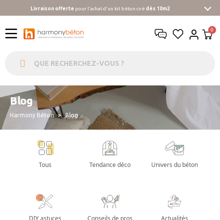
Livraison offerte
pour l'achat d'un kit béton ciré
dès 10m2
Blog
Harmony Béton
Blog
Tous
Tendance déco
Univers du béton
DIY astuces
Conseils de pros
Actualités