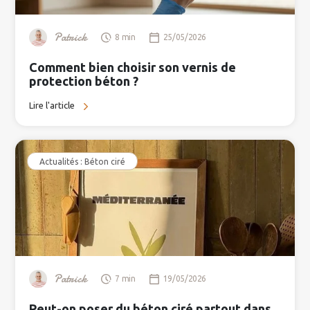
Patrick
8 min
25/05/2026
Comment bien choisir son vernis de
protection béton ?
Lire l'article
Actualités : Béton ciré
Patrick
7 min
19/05/2026
Peut-on poser du béton ciré partout dans