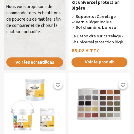
Kit universel protection
Nous vous proposons de
légère
commander des échantillons
Supports : Carrelage
done
de poudre ou de matière, afin
Vernis léger inclus
done
de comparer et de choisir la
Sol chambre, bureau
done
couleur souhaitée.
Le Béton ciré sur carrelage -
Kit universel protection légère
, conçu pour des projets...
89,02 €
TTC
Voir le produit
Voir les échantillons
favorite_border
favorite_border