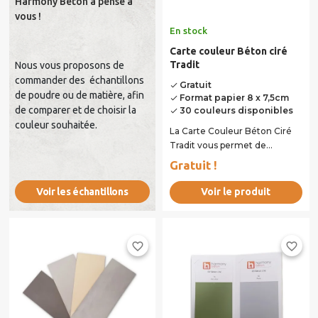
Harmony Béton a pensé à
vous !
En stock
Carte couleur Béton ciré
Tradit
Nous vous proposons de
commander des échantillons
Gratuit
done
de poudre ou de matière, afin
Format papier 8 x 7,5cm
done
de comparer et de choisir la
30 couleurs disponibles
done
couleur souhaitée.
La Carte Couleur Béton Ciré
Tradit vous permet de
découvrir en détail les teintes
Gratuit !
proposées pour...
Voir le produit
Voir les échantillons
favorite_border
favorite_border