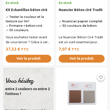
En stock
En stock
Kit Echantillon béton ciré
Nuancier Béton ciré Tradit
Tester la couleur et la
done
texture sur 1m²
Nuancier papier complet
done
Primaire + béton ciré
30 couleurs de béton
done
done
30 couleurs
done
Vous souhaitez tester avant
Le Nuancier Béton Ciré Tradit
de vous lancer ? Grâce à cet
est un outil essentiel pour
échantillon de béton ciré,
tous vos projets de rénovation
37,53 €
7,07 €
TTC
TTC
vous pouvez...
et...
Voir le produit
Voir le produit
favorite_border
Vous hésitez
entre 2 couleurs ou entre 2
finitions ?