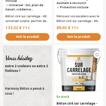
incluse
existant à recouvrir
Universel : Sol, plan de
done
Protection incluse
done
travail, crédence...
Béton ciré sur carrelage - Kit
Rénovez vos escaliers avec le
universel cuisine permet de
Béton ciré sur carrelage - Kit
recouvrir toutes les surfaces...
escalier spécialement conçu
133,32 €
89,02 €
TTC
TTC
pour...
Voir le produit
Voir le produit
favorite_border
Vous hésitez
entre 2 couleurs ou entre 2
finitions ?
Harmony Béton a pensé à
vous !
En stock
Béton ciré sur carrelage -