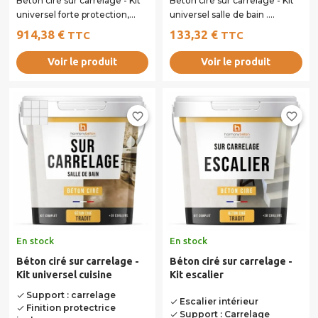
Béton ciré sur carrelage - Kit
Béton ciré sur carrelage - Kit
universel forte protection,
universel salle de bain .
idéal pour rénover toutes
Recouvrez n'importe quelle
914,38 €
133,32 €
TTC
TTC
vos...
surface...
Voir le produit
Voir le produit
favorite_border
favorite_border
En stock
En stock
Béton ciré sur carrelage -
Béton ciré sur carrelage -
Kit universel cuisine
Kit escalier
Support : carrelage
done
Escalier intérieur
done
Finition protectrice
done
Support : Carrelage
done