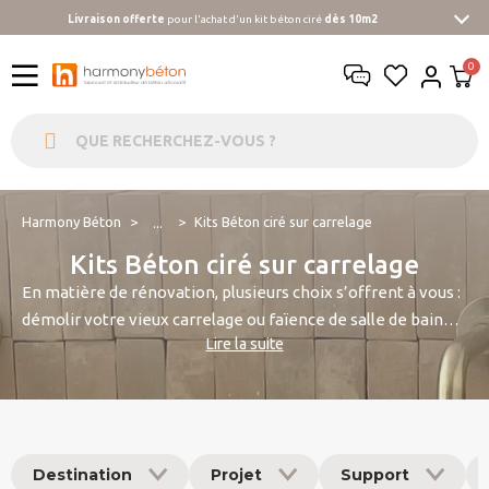
Livraison offerte
pour l'achat d'un kit béton ciré
dès 10m2
Harmony Béton
Kits Béton ciré sur carrelage
...
Kits Béton ciré sur carrelage
En matière de rénovation, plusieurs choix s’offrent à vous :
démolir votre vieux carrelage ou faïence de salle de bain…
Lire la suite
ou alors décider de le recouvrir avec un matériau plus
moderne, et surtout à votre goût. Nous avons nommé : le
béton ciré ! La présence d’un ancien carrelage peut vous
décourager, mais sachez qu’il est tout à fait possible de
poser du
béton cire sur carrelage
existant, sans
Destination
Projet
Support
forcément vous lancer dans de longs travaux complexes.