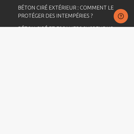
BÉTON CIRÉ EXTÉRIEUR : COMMENT LE
PROTÉGER DES INTEMPÉRIES ?
BÉTON CIRÉ ET ESCALIERS SUSPENDUS
BÉTON CIRÉ ET HUMIDITÉ : PRÉVENIR
LES PROBLÈMES D’INFILTRATION
BÉTON ET MINIMALISME : COMMENT
ÉPURER VOS ESPACES ?
Mentions légales
-
Plan du site
-
Conditions générales de
vente
-
Politique de confidentialité
harmony-beton.com © 2026
- Réalisé avec ♥ par
lk-interactive.fr