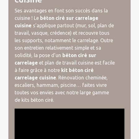
Ses avantages en font son succès dans la
cuisine ! Le
béton ciré sur carrelage
cuisine
s’applique partout (mur, sol, plan de
travail, vasque, crédence) et recouvre tous
les supports, notamment le carrelage. Outre
son entretien relativement simple et sa
solidité, la pose d’un
béton ciré sur
carrelage
et plan de travail cuisine est facile
à faire grâce à notre
kit béton ciré
carrelage cuisine
. Rénovation cheminée,
escaliers, hammam, piscine… faites vivre
toutes vos envies avec notre large gamme
de kits béton ciré.