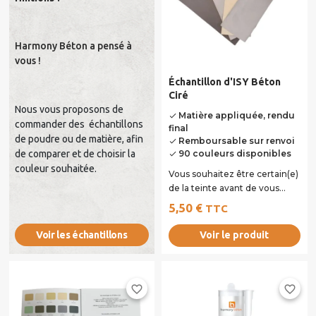
Harmony Béton a pensé à
vous !
Échantillon d'ISY Béton
Ciré
Nous vous proposons de
Matière appliquée, rendu
done
commander des échantillons
final
de poudre ou de matière, afin
Remboursable sur renvoi
done
90 couleurs disponibles
de comparer et de choisir la
done
couleur souhaitée.
Vous souhaitez être certain(e)
de la teinte avant de vous
lancer dans un projet plus
5,50 €
TTC
ambitieux ?...
Voir le produit
Voir les échantillons
favorite_border
favorite_border