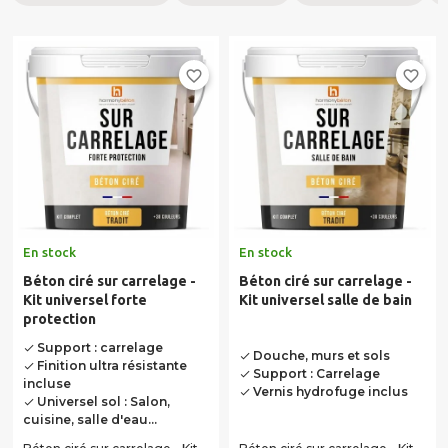
favorite_border
favorite_border
En stock
En stock
Béton ciré sur carrelage -
Béton ciré sur carrelage -
Kit universel forte
Kit universel salle de bain
protection
Support : carrelage
done
Douche, murs et sols
done
Finition ultra résistante
done
Support : Carrelage
done
incluse
Vernis hydrofuge inclus
done
Universel sol : Salon,
done
cuisine, salle d'eau...