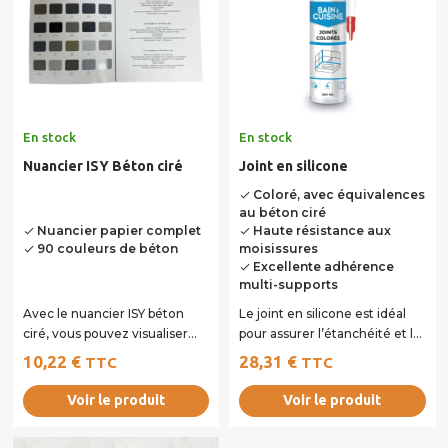
En stock
En stock
Nuancier ISY Béton ciré
Joint en silicone
Coloré, avec équivalences
done
au béton ciré
Nuancier papier complet
Haute résistance aux
done
done
90 couleurs de béton
moisissures
done
Excellente adhérence
done
multi-supports
Avec le nuancier ISY béton
Le joint en silicone est idéal
ciré, vous pouvez visualiser
pour assurer l’étanchéité et la
l’ensemble des 90 teintes
finition de vos travaux. Ce...
10,22 €
28,31 €
TTC
TTC
proposées pour...
Voir le produit
Voir le produit