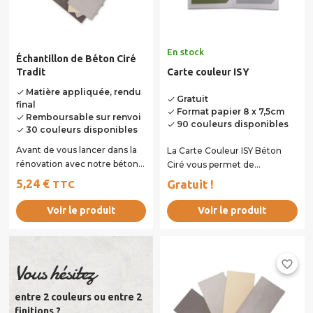
En stock
Échantillon de Béton Ciré
Tradit
Carte couleur ISY
Matière appliquée, rendu
done
Gratuit
done
final
Format papier 8 x 7,5cm
done
Remboursable sur renvoi
done
90 couleurs disponibles
done
30 couleurs disponibles
done
Avant de vous lancer dans la
La Carte Couleur ISY Béton
rénovation avec notre béton
Ciré vous permet de
ciré Tradit, testez la teinte et
découvrir et de comparer
5,24 €
Gratuit !
TTC
la...
facilement les...
Voir le produit
Voir le produit
favorite_border
Vous hésitez
entre 2 couleurs ou entre 2
finitions ?