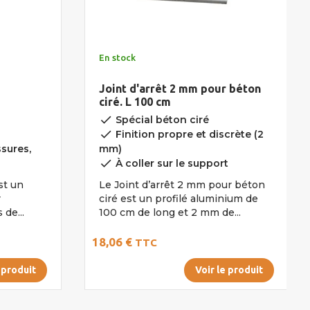
En stock
Joint d'arrêt 2 mm pour béton
ciré. L 100 cm
done
Spécial béton ciré
done
Finition propre et discrète (2
sures,
mm)
done
À coller sur le support
st un
Le Joint d’arrêt 2 mm pour béton
r
ciré est un profilé aluminium de
 de...
100 cm de long et 2 mm de...
18,06 €
TTC
 produit
Voir le produit