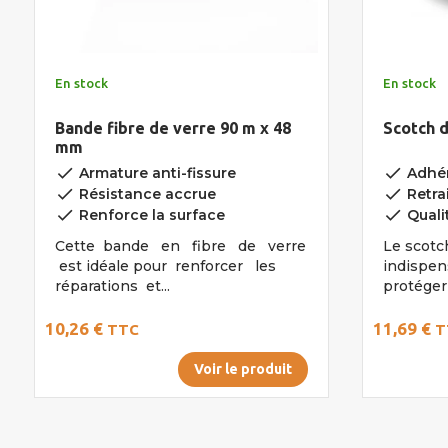
En stock
En stock
Bande fibre de verre 90 m x 48
Scotch 
mm
done
done
Armature anti-fissure
Adhér
done
done
Résistance accrue
Retra
done
done
Renforce la surface
Quali
Cette bande en fibre de verre
Le scotc
est idéale pour renforcer les
indispen
réparations et...
protéger 
10,26 €
11,69 €
TTC
T
Voir le produit