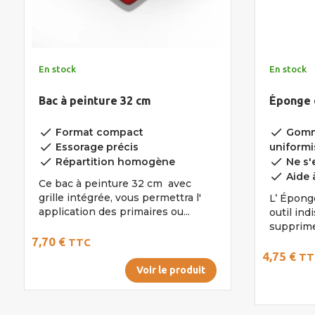
En stock
En stock
Bac à peinture 32 cm
Éponge 
done
done
Format compact
Gomme
done
Essorage précis
uniformi
done
done
Répartition homogène
Ne s'e
done
Aide à
Ce bac à peinture 32 cm avec
grille intégrée, vous permettra l'
L’ Épong
application des primaires ou...
outil ind
supprimer
7,70 €
TTC
4,75 €
TT
Voir le produit