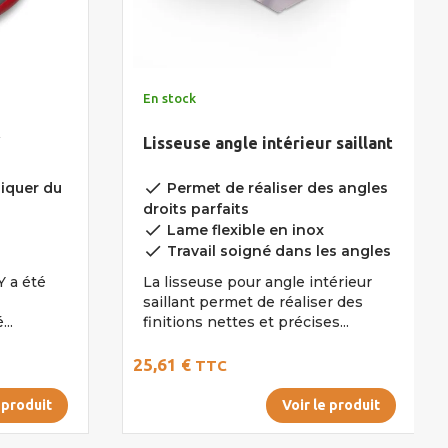
En stock
Lisseuse angle intérieur saillant
done
iquer du
Permet de réaliser des angles
droits parfaits
done
Lame flexible en inox
done
s
Travail soigné dans les angles
Y a été
La lisseuse pour angle intérieur
saillant permet de réaliser des
..
finitions nettes et précises...
25,61 €
TTC
 produit
Voir le produit