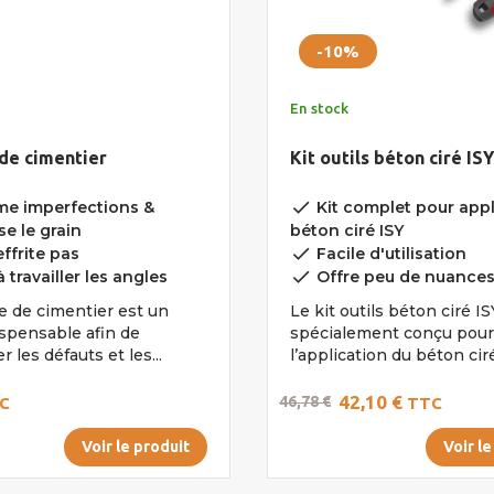
-10%
En stock
de cimentier
Kit outils béton ciré ISY
done
 imperfections &
Kit complet pour appl
se le grain
béton ciré ISY
done
ffrite pas
Facile d'utilisation
done
 travailler les angles
Offre peu de nuance
e de cimentier est un
Le kit outils béton ciré IS
ispensable afin de
spécialement conçu pour
 les défauts et les...
l’application du béton ciré.
42,10 €
46,78 €
C
TTC
Voir le produit
Voir le