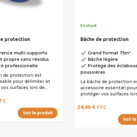
En stock
de protection
Bâche de protection
done
ence multi-supports
Grand format 75m²
done
it propre sans résidus
Bâche légère
done
té professionelle
Protège des éclabous
poussières
h de protection est
sable pour délimiter et
La bâche de protection e
vos surfaces lors de...
accessoire essentiel pou
protéger vos surfaces lors
TC
24,46 €
TTC
Voir le produit
Voir le