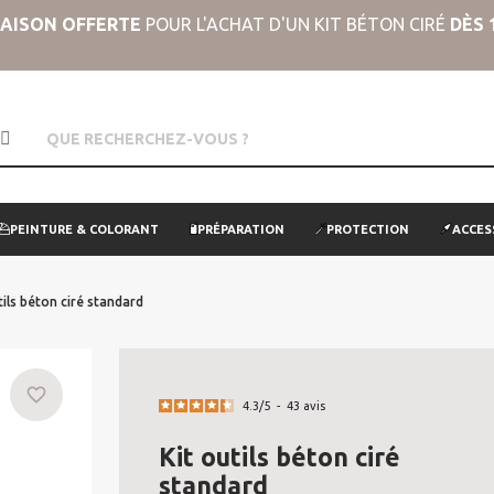
RAISON OFFERTE
POUR L'ACHAT D'UN KIT BÉTON CIRÉ
DÈS 
PEINTURE & COLORANT
PRÉPARATION
PROTECTION
ACCES
tils béton ciré standard
favorite_border
4.3
/
5
-
43
avis
Kit outils béton ciré
standard