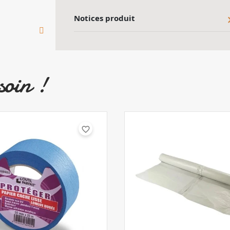
Notices produit
soin !
favorite_border