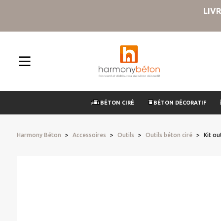
LIV
BÉTON CIRÉ
BÉTON DÉCORATIF
Harmony Béton
Accessoires
Outils
Outils béton ciré
Kit ou