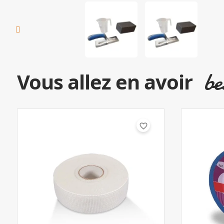
be
Vous allez en avoir
favorite_border