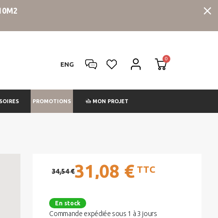
10M2
ENG
PROMOTIONS
SOIRES
MON PROJET
31,08 €
TTC
34,54 €
En stock
Commande expédiée sous 1 à 3 jours