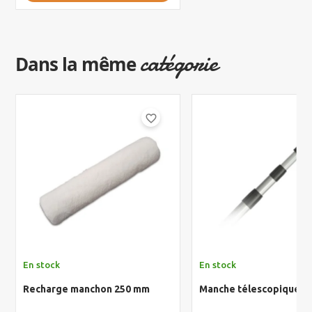
catégorie
Dans la même
favorite_border
En stock
En stock
Recharge manchon 250 mm
Manche télescopique a