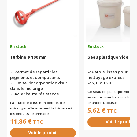
En stock
En stock
Turbine ø 100 mm
Seau plastique vide
Permet de répartir les
Parois lisses pour un
done
done
pigments et composants
nettoyage express
Limite l'incorporation d'air
5, 11 ou 20 L
done
done
dans le mélange
Ce seau en plastique vide est un outil
Acier haute résistance
done
essentiel pour tous vos trava
La Turbine ø 100 mm permet de
chantier. Robuste...
mélanger efficacement le béton ciré,
5,62 €
TTC
les enduits, le primaire...
11,86 €
TTC
Voir le produit
Voir le produit