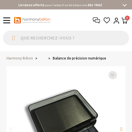
Livraison offerte
pour l'achat d'un kit béton ciré
dès 10m2
Harmony Béton
Balance de précision numérique
...
favorite_border