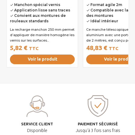
Manchon spécial vernis
Format agile 2m
done
done
Application lisse sans traces
Compatible avec la pl
done
done
Convient aux montures de
des montures
done
rouleaux standards
Idéal intérieur
done
La recharge manchon 250 mm permet
Ce manche télescopique en
d’appliquer de manière homogène les
aluminium avec une portée maximale
vernis sur les surfaces...
de 2 mètres, est conçu pour..
5,82 €
48,83 €
TTC
TTC
Voir le produit
Voir le produit
SERVICE CLIENT
PAIEMENT SÉCURISÉ
Disponible
Jusqu'à 3 fois sans frais