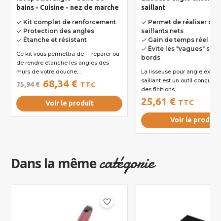
bains - Cuisine - nez de marche
saillant
Kit complet de renforcement
Permet de réaliser des
done
done
Protection des angles
saillants nets
done
Étanche et résistant
Gain de temps réel
done
done
Évite les "vagues" sur 
done
Ce kit vous permettra de : - réparer ou
bords
de rendre étanche les angles des
murs de votre douche,...
La lisseuse pour angle extérieur
saillant est un outil conçu pour réaliser
68,34 €
75,94 €
TTC
des finitions...
25,61 €
TTC
Voir le produit
Voir le produit
catégorie
Dans la même
favorite_border