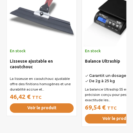
En stock
En stock
Lisseuse ajustable en
Balance Ultraship
caoutchouc
Garantit un dosage op
done
La lisseuse en caoutchouc ajustable
De 2g à 25 kg
done
offre des finitions homogènes et une
durabilité accrue et...
La balance Ultraship 55 est un outil de
précision conçu pour peser 
46,42 €
TTC
exactitude les...
69,54 €
Voir le produit
TTC
Voir le produit