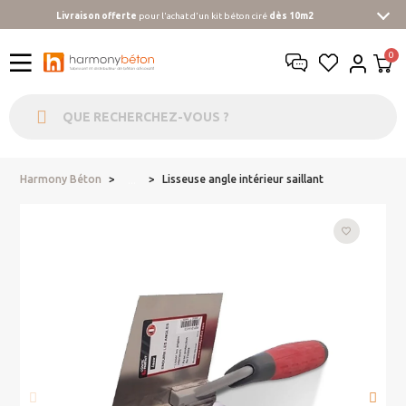
Livraison offerte
pour l'achat d'un kit béton ciré
dès 10m2
Harmony Béton
Lisseuse angle intérieur saillant
...
favorite_border