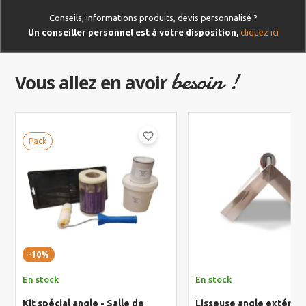
Conseils, informations produits, devis personnalisé ?
Un conseiller personnel est à votre disposition,
cliquez ici
besoin !
Vous allez en avoir
favorite_border
Pack
-10%
En stock
En stock
Kit spécial angle - Salle de
Lisseuse angle extérieu