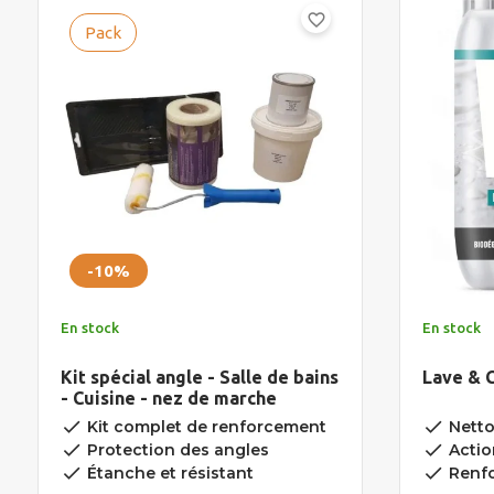
favorite_border
Pack
-10%
En stock
En stock
Kit spécial angle - Salle de bains
Lave & C
- Cuisine - nez de marche
done
done
Kit complet de renforcement
Nettoi
done
done
Protection des angles
Actio
done
done
Étanche et résistant
Renfo