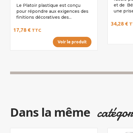
et de Bét
Le Platoir plastique est conçu
une prise
pour répondre aux exigences des
finitions décoratives des...
34,28 €
T
17,78 €
TTC
Voir le produit
catégor
Dans la même