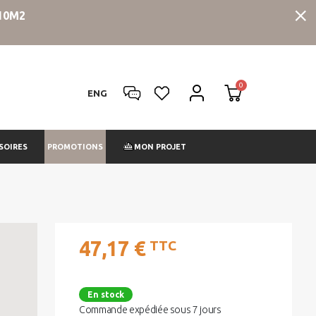
10M2
ENG
PROMOTIONS
SOIRES
MON PROJET
47,17 €
TTC
En stock
Commande expédiée sous 7 jours