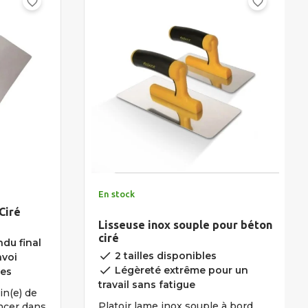
favorite_border
favorite_border
En stock
Ciré
Lisseuse inox souple pour béton
ciré
du final
done
2 tailles disponibles
nvoi
done
Légèreté extrême pour un
les
travail sans fatigue
in(e) de
Platoir lame inox souple à bord
ancer dans