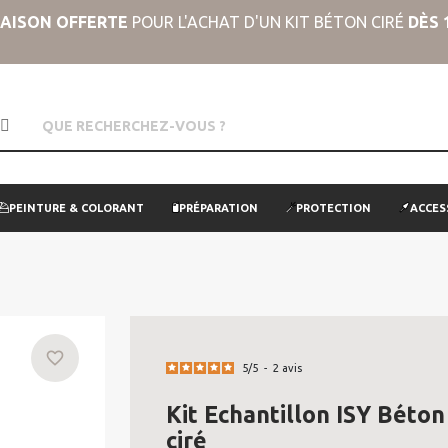
RAISON OFFERTE
POUR L'ACHAT D'UN KIT BÉTON CIRÉ
DÈS 
PEINTURE & COLORANT
PRÉPARATION
PROTECTION
ACCES
favorite_border
5
/
5
-
2
avis
Kit Echantillon ISY Béton
ciré