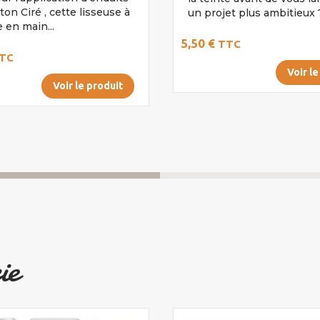
on Ciré , cette lisseuse à
un projet plus ambitieux ?.
 en main...
5,50 €
TTC
TC
Voir le
Voir le produit
ie