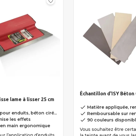
favorite_border
Échantillon d'ISY Béton 
lisse lame à lisser 25 cm
done
Matière appliquée, ren
pour enduits, béton ciré...
done
Remboursable sur re
ise les effets
done
90 couleurs disponib
 en main ergonomique
Vous souhaitez être certa
ur l’application d’enduits
la teinte avant de vous l