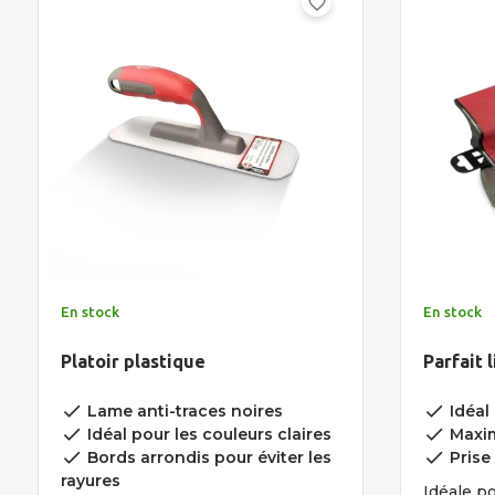
favorite_border
En stock
En stock
Platoir plastique
Parfait 
done
done
Lame anti-traces noires
Idéal 
done
done
Idéal pour les couleurs claires
Maxim
done
done
Bords arrondis pour éviter les
Prise
rayures
Idéale po