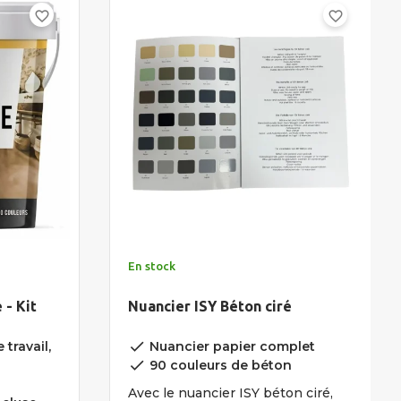
favorite_border
favorite_border
En stock
 - Kit
Nuancier ISY Béton ciré
done
 travail,
Nuancier papier complet
done
90 couleurs de béton
Avec le nuancier ISY béton ciré,