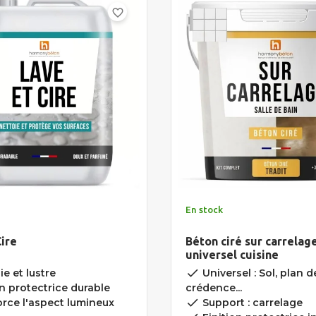
favorite_border
En stock
ire
Béton ciré sur carrelage
universel cuisine
done
e et lustre
Universel : Sol, plan de
n protectrice durable
crédence...
done
rce l'aspect lumineux
Support : carrelage