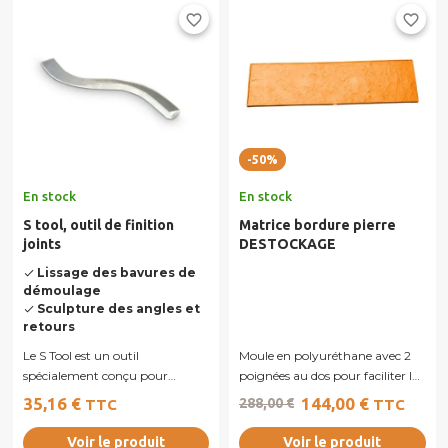
favorite_border
favorite_border
-50%
En stock
En stock
S tool, outil de finition
Matrice bordure pierre
joints
DESTOCKAGE
Lissage des bavures de
done
démoulage
Sculpture des angles et
done
retours
Le S Tool est un outil
Moule en polyuréthane avec 2
spécialement conçu pour
poignées au dos pour faciliter la
parfaire les finitions des joints et
pose. Plus qu'un jeu de deux...
35,16 €
144,00 €
288,00 €
TTC
TTC
reliefs...
Voir le produit
Voir le produit