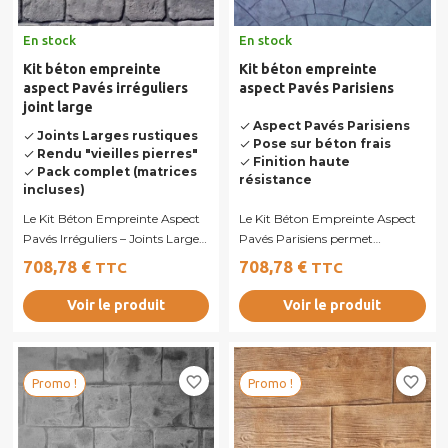
En stock
En stock
Kit béton empreinte
Kit béton empreinte
aspect Pavés irréguliers
aspect Pavés Parisiens
joint large
Aspect Pavés Parisiens
done
Joints Larges rustiques
done
Pose sur béton frais
done
Rendu "vieilles pierres"
done
Finition haute
done
Pack complet (matrices
done
résistance
incluses)
Le Kit Béton Empreinte Aspect
Le Kit Béton Empreinte Aspect
Pavés Irréguliers – Joints Larges
Pavés Parisiens permet
permet de créer un
d'apporter à vos extérieurs le
708,78 €
708,78 €
TTC
TTC
revêtement...
charme...
Voir le produit
Voir le produit
favorite_border
favorite_border
Promo !
Promo !