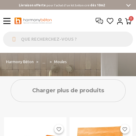
Livraison offerte
pour l'achat d'un kit béton ciré
dès 10m2
Harmony Béton
Moules
...
Charger plus de produits
favorite_border
favorite_border