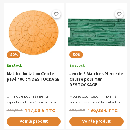
favorite_border
favorite_border
-50%
-50%
En stock
En stock
Matrice imitation Cercle
Jeu de 2 Matrices Pierre de
pavé 100 cm DESTOCKAGE
Causse pour mur
DESTOCKAGE
Un moule pour réaliser un
Moules pour béton imprimé
aspect cercle pavé sur votre sol
verticale destinés à la réalisation
en béton imprimé. Plus que
de murs, murets ou façades en...
117,00 €
196,08 €
234,00 €
392,16 €
TTC
TTC
deux...
Voir le produit
Voir le produit