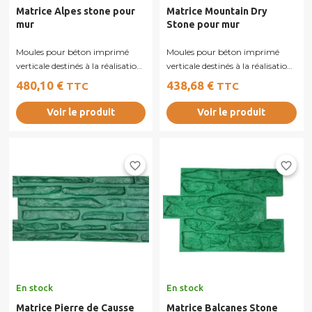
Matrice Alpes stone pour
Matrice Mountain Dry
mur
Stone pour mur
Moules pour béton imprimé
Moules pour béton imprimé
verticale destinés à la réalisation
verticale destinés à la réalisation
de murs, murets ou façades en...
de murs, murets ou façades en...
480,10 €
438,68 €
TTC
TTC
Voir le produit
Voir le produit
favorite_border
favorite_border
En stock
En stock
Matrice Pierre de Causse
Matrice Balcanes Stone