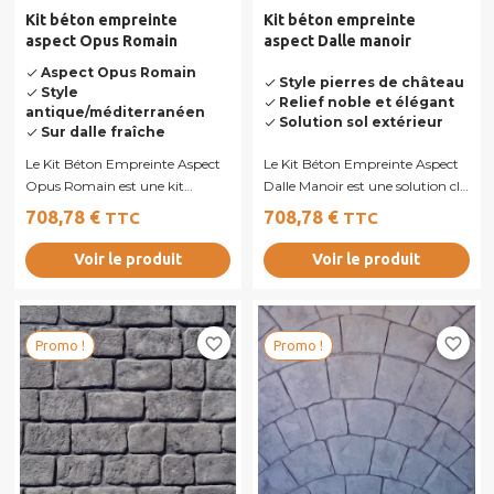
Kit béton empreinte
Kit béton empreinte
aspect Opus Romain
aspect Dalle manoir
Aspect Opus Romain
done
Style pierres de château
done
Style
done
Relief noble et élégant
done
antique/méditerranéen
Solution sol extérieur
done
Sur dalle fraîche
done
Le Kit Béton Empreinte Aspect
Le Kit Béton Empreinte Aspect
Opus Romain est une kit
Dalle Manoir est une solution clé
complet permettant de réaliser
en main permettant de
708,78 €
708,78 €
TTC
TTC
un béton...
réaliser...
Voir le produit
Voir le produit
favorite_border
favorite_border
Promo !
Promo !