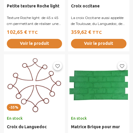
Petite texture Roche light
Croix occitane
Texture Roche light de 45 x 45
La croix Occitane aussi appelée
cm permettant de réaliser une
de Toulouse, du Languedoc, de
parfaite finition dans les...
Forcalquier, de Venasque ou...
102,65 €
359,62 €
TTC
TTC
Voir le produit
Voir le produit
favorite_border
favorite_border
-35%
En stock
En stock
Croix du Languedoc
Matrice Brique pour mur