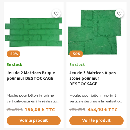
favorite_border
favorite_border
-50%
-50%
En stock
En stock
Jeu de 2 Matrices Brique
Jeu de 3 Matrices Alpes
pour mur DESTOCKAGE
stone pour mur
DESTOCKAGE
Moules pour béton imprimé
Moules pour béton imprimé
verticale destinés à la réalisation
verticale destinés à la réalisation
de murs, murets ou façades en...
de murs, murets ou façades en...
196,08 €
353,40 €
392,16 €
706,80 €
TTC
TTC
Voir le produit
Voir le produit