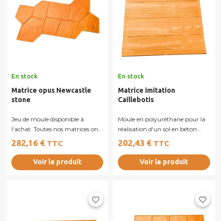
En stock
En stock
Matrice opus Newcastle
Matrice imitation
stone
Caillebotis
Jeu de moule disponible à
Moule en polyuréthane pour la
l'achat. Toutes nos matrices ont
réalisation d'un sol en béton
des poignées pour faciliter la
imitation caillebotis.
282,16 €
202,43 €
TTC
TTC
pose.
Voir le produit
Voir le produit
favorite_border
favorite_border