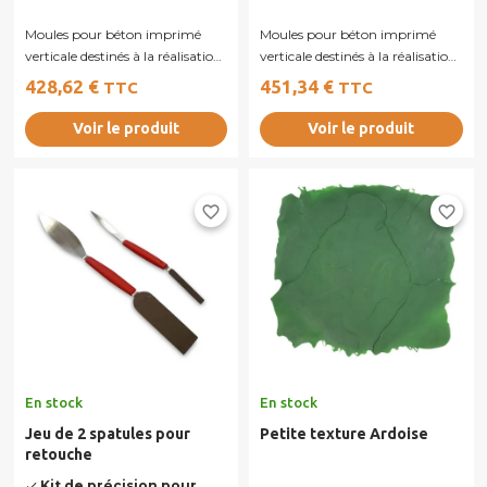
Moules pour béton imprimé
Moules pour béton imprimé
verticale destinés à la réalisation
verticale destinés à la réalisation
de murs, murets ou façades en...
de murs, murets ou façades en...
428,62 €
451,34 €
TTC
TTC
Voir le produit
Voir le produit
favorite_border
favorite_border
En stock
En stock
Jeu de 2 spatules pour
Petite texture Ardoise
retouche
Kit de précision pour
done