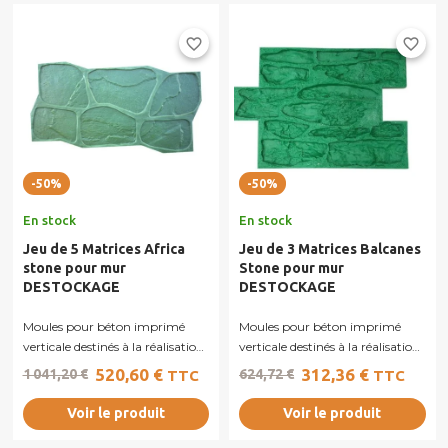
favorite_border
favorite_border
-50%
-50%
En stock
En stock
Jeu de 5 Matrices Africa
Jeu de 3 Matrices Balcanes
stone pour mur
Stone pour mur
DESTOCKAGE
DESTOCKAGE
Moules pour béton imprimé
Moules pour béton imprimé
verticale destinés à la réalisation
verticale destinés à la réalisation
de murs, murets ou façades en...
de murs, murets ou façades en...
520,60 €
312,36 €
1 041,20 €
624,72 €
TTC
TTC
Voir le produit
Voir le produit