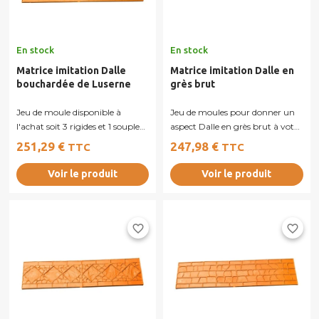
En stock
En stock
Matrice imitation Dalle
Matrice imitation Dalle en
bouchardée de Luserne
grès brut
Jeu de moule disponible à
Jeu de moules pour donner un
l'achat soit 3 rigides et 1 souple
aspect Dalle en grès brut à votre
pour les angles
sol en béton imprimé.
251,29 €
247,98 €
TTC
TTC
Voir le produit
Voir le produit
favorite_border
favorite_border