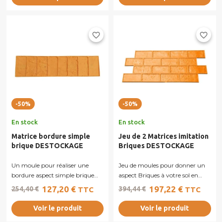
favorite_border
favorite_border
-50%
-50%
En stock
En stock
Matrice bordure simple
Jeu de 2 Matrices imitation
brique DESTOCKAGE
Briques DESTOCKAGE
Un moule pour réaliser une
Jeu de moules pour donner un
bordure aspect simple brique
aspect Briques à votre sol en
sur votre sol en béton imprimé.
béton imprimé. Plus qu'un jeu
127,20 €
197,22 €
254,40 €
394,44 €
TTC
TTC
Plus...
de...
Voir le produit
Voir le produit