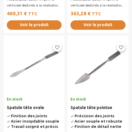
verticale destinés à la réalisation
verticale destinés à la réalisation
de murs, murets ou façades en...
de murs, murets ou façades en...
469,31 €
365,28 €
TTC
TTC
Voir le produit
Voir le produit
favorite_border
favorite_border
En stock
En stock
Spatule tête ovale
Spatule tête pointue
Finition des joints
Précision des joints
done
done
Acier inoxydable souple
Acier souple et robuste
done
done
Travail soigné et précis
Finition de détail nette
done
done