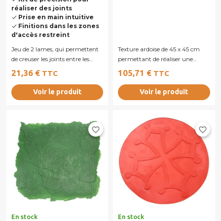
réaliser des joints
Prise en main intuitive
done
Finitions dans les zones
done
d'accès restreint
Jeu de 2 lames, qui permettent
Texture ardoise de 45 x 45 cm
de creuser les joints entre les
permettant de réaliser une
pierres afin de créer un effet...
parfaite finition dans les
21,36 €
105,71 €
TTC
TTC
angles,...
Voir le produit
Voir le produit
favorite_border
favorite_border
En stock
En stock