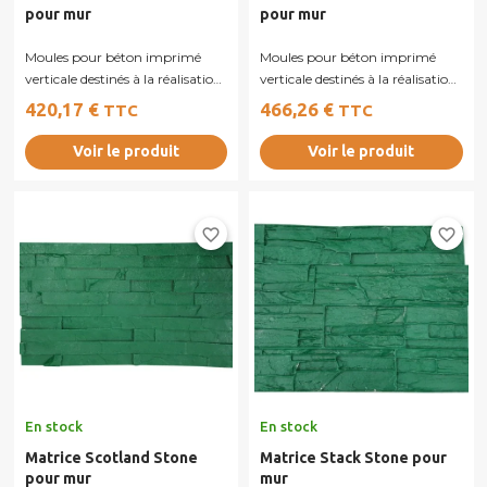
pour mur
pour mur
Moules pour béton imprimé
Moules pour béton imprimé
verticale destinés à la réalisation
verticale destinés à la réalisation
de murs, murets ou façades en...
de murs, murets ou façades en...
420,17 €
466,26 €
TTC
TTC
Voir le produit
Voir le produit
favorite_border
favorite_border
En stock
En stock
Matrice Scotland Stone
Matrice Stack Stone pour
pour mur
mur