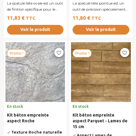
La spatule tête ovale est un outil
La spatule tête pointue est un
de finition spécifique pour le
outil de précision spécialement
béton imprimé et les...
conçu pour le travail des...
11,83 €
11,80 €
TTC
TTC
Voir le produit
Voir le produit
favorite_border
favorite_border
Promo !
Promo !
En stock
En stock
Kit béton empreinte
Kit béton empreinte
aspect Roche
aspect Parquet - Lames de
15 cm
Texture Roche naturelle
done
Aspect Lames de
done