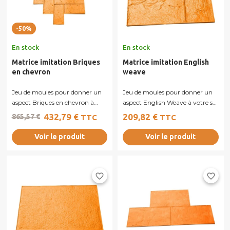
-50%
En stock
En stock
Matrice imitation Briques
Matrice imitation English
en chevron
weave
Jeu de moules pour donner un
Jeu de moules pour donner un
aspect Briques en chevron à
aspect English Weave à votre sol
votre sol en béton imprimé.
en béton imprimé.
432,79 €
209,82 €
865,57 €
TTC
TTC
Voir le produit
Voir le produit
favorite_border
favorite_border