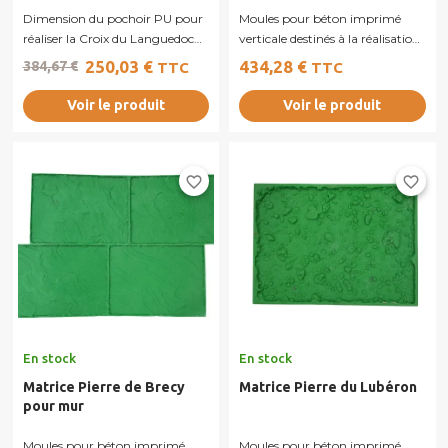
Dimension du pochoir PU pour
Moules pour béton imprimé
réaliser la Croix du Languedoc
verticale destinés à la réalisation
: 128 x 128 cm Il suffit...
de murs, murets ou façades en...
250,03 €
434,28 €
384,67 €
TTC
TTC
Voir le produit
Voir le produit
favorite_border
favorite_border
En stock
En stock
Matrice Pierre de Brecy
Matrice Pierre du Lubéron
pour mur
Moules pour béton imprimé
Moules pour béton imprimé