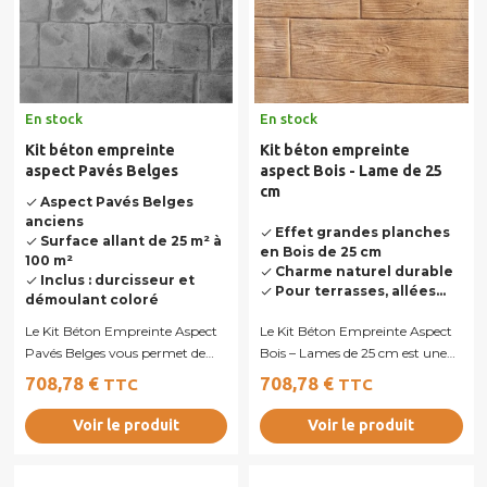
En stock
En stock
Kit béton empreinte
Kit béton empreinte
aspect Pavés Belges
aspect Bois - Lame de 25
cm
Aspect Pavés Belges
done
anciens
Effet grandes planches
done
Surface allant de 25 m² à
done
en Bois de 25 cm
100 m²
Charme naturel durable
done
Inclus : durcisseur et
done
Pour terrasses, allées...
done
démoulant coloré
Le Kit Béton Empreinte Aspect
Le Kit Béton Empreinte Aspect
Pavés Belges vous permet de
Bois – Lames de 25 cm est une
recréer l’authenticité des
solution complète permettant
708,78 €
708,78 €
TTC
TTC
pavages...
de...
Voir le produit
Voir le produit