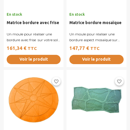
En stock
En stock
Matrice bordure avec frise
Matrice bordure mosaïque
Un moule pour réaliser une
Un moule pour réaliser une
bordure avec frise sur votre sol
bordure aspect mosaïque sur
en béton imprimé.
votre sol en béton imprimé.
161,34 €
147,77 €
TTC
TTC
Voir le produit
Voir le produit
favorite_border
favorite_border