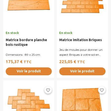
En stock
En stock
Matrice bordure planche
Matrice imitation Briques
bois rustique
Jeu de moules pour donner un
Dimensions : 89 x 25 cm
aspect Briques à votre sol en
béton imprimé.
175,37 €
225,05 €
TTC
TTC
Voir le produit
Voir le produit
favorite_border
favorite_border