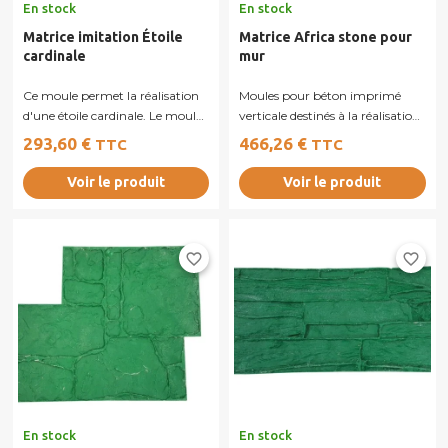
En stock
En stock
Matrice imitation Étoile
Matrice Africa stone pour
cardinale
mur
Ce moule permet la réalisation
Moules pour béton imprimé
d'une étoile cardinale. Le moule
verticale destinés à la réalisation
est en polyuréthane et à 2...
de murs, murets ou façades en...
293,60 €
466,26 €
TTC
TTC
Voir le produit
Voir le produit
favorite_border
favorite_border
En stock
En stock