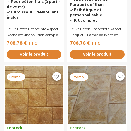
Pour béton frais (à partir
done
Parquet de 15 cm
de 25 m²)
Esthétique et
done
Durcisseur + démoulant
done
personnalisable
inclus
Kit complet
done
Le Kit Béton Empreinte Aspect
Le Kit Béton Empreinte Aspect
Roche est une solution complète
Parquet – Lames de 15 cm est
permettant de réaliser un
une solution complète
708,78 €
708,78 €
TTC
TTC
béton...
permettant de...
Voir le produit
Voir le produit
favorite_border
favorite_border
Promo !
Promo !
En stock
En stock