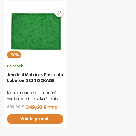
favorite_border
-50%
En stock
Jeu de 4 Matrices Pierre du
Lubéron DESTOCKAGE
Moules pour béton imprimé
verticale destinés à la réalisation
de murs, murets ou façades en...
349,60 €
699,20 €
TTC
Voir le produit