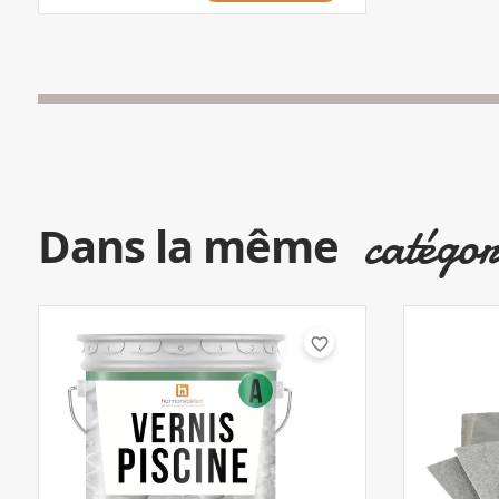
catégor
Dans la même
favorite_border