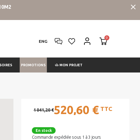
10M2
ENG
PROMOTIONS
SOIRES
MON PROJET
520,60 €
TTC
1 041,20 €
En stock
Commande expédiée sous 1 à 3 jours