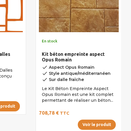
En stock
alles
Kit béton empreinte aspect
Opus Romain
done
Aspect Opus Romain
Dalles
done
Style antique/méditerranéen
 conçu
done
Sur dalle fraîche
Le Kit Béton Empreinte Aspect
Opus Romain est une kit complet
permettant de réaliser un béton...
 produit
708,78 €
TTC
Voir le produit