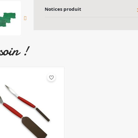
Notices produit
soin !
favorite_border