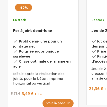
-60%
En stock
En stock
Fer à joint demi-lune
Jeu de 
done
done
Profil demi-lune pour un
Kit de
jointage net
des join
done
done
Poignée ergonomique
Prise 
done
surélevée
Finit
done
Glisse optimale de la lame en
d'accès 
acier
Jeu de 2
creuser l
Idéale après la réalisation des
afin de cr
joints pour le béton imprimé
horizontal ou vertical.
21,36 €
T
3,49 €
8,72 €
TTC
Voir le produit