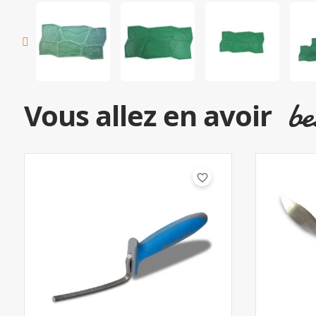
be
Vous allez en avoir
favorite_border