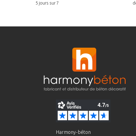
5 jours sur 7
d
Harmony-béton