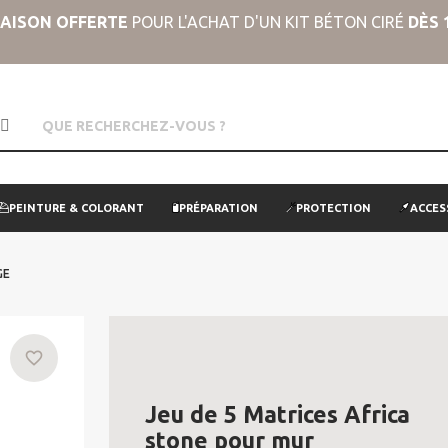
RAISON OFFERTE
POUR L'ACHAT D'UN KIT BÉTON CIRÉ
DÈS 
PEINTURE & COLORANT
PRÉPARATION
PROTECTION
ACCES
GE
favorite_border
Jeu de 5 Matrices Africa
stone pour mur