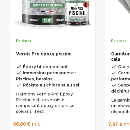
En stock
En stock
Vernis Pro époxy piscine
Garnitur
cale
done
done
Époxy bi-composant
Grain
done
done
Immersion permanente :
Carbu
Piscines, bassins...
perform
done
done
Résiste au chlore et au sel
Suppo
déchirur
Harmony Vernis Pro Epoxy
Piscine est un vernis bi
La garni
composant époxy en phase
un abrasi
solvant. Il est...
disponibl
86,80 €
7,97 €
TTC
TT