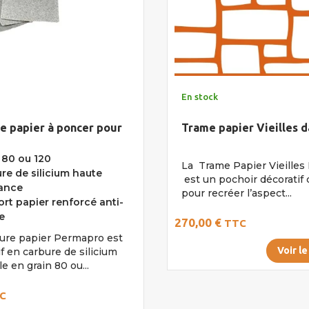
En stock
e papier à poncer pour
Trame papier Vieilles d
 80 ou 120
La Trame Papier Vieilles 
re de silicium haute
est un pochoir décoratif
ance
pour recréer l’aspect...
rt papier renforcé anti-
e
270,00 €
TTC
ture papier Permapro est
Voir le
f en carbure de silicium
e en grain 80 ou...
C