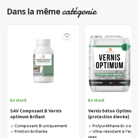
catégorie
Dans la même
favorite_border
En stock
En stock
SAV Composant B Vernis
Vernis béton Optimum
optimum Brillant
(protection élevée)
Composant B uniquement
Polyuréthane bi-comp
done
done
Finition brillante
Ultra-résistant à l'eau 
done
done
gras