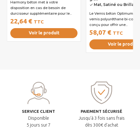
Harmony béton met à votre
Mat, Satiné ou Brillant
done
disposition en cas de besoin de
durcisseur supplémentaire pour le...
Le Vernis béton Optimum® est un
vernis polyuréthane bi-comp
22,64 €
TTC
conçu pour offrir une...
58,07 €
Voir le produit
TTC
Voir le produit
SERVICE CLIENT
PAIEMENT SÉCURISÉ
Disponible
Jusqu'à 3 fois sans frais
5 jours sur 7
dès 300€ d'achat