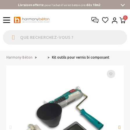
Livraison offerte
pour l'achat d'un kit béton ciré
dès 10m2
Harmony Béton
Kit outils pour vernis bi composant
...
favorite_border