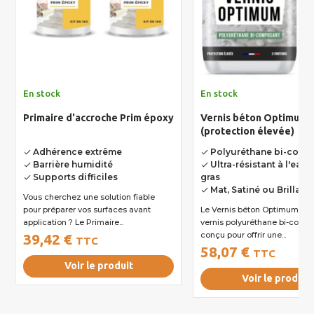
En stock
En stock
Primaire d'accroche Prim époxy
Vernis béton Optimum
(protection élevée)
Adhérence extrême
Polyuréthane bi-comp
done
done
Barrière humidité
Ultra-résistant à l'eau 
done
done
Supports difficiles
gras
done
Mat, Satiné ou Brillant
done
Vous cherchez une solution fiable
pour préparer vos surfaces avant
Le Vernis béton Optimum® est un
application ? Le Primaire...
vernis polyuréthane bi-comp
conçu pour offrir une...
39,42 €
TTC
58,07 €
TTC
Voir le produit
Voir le produit