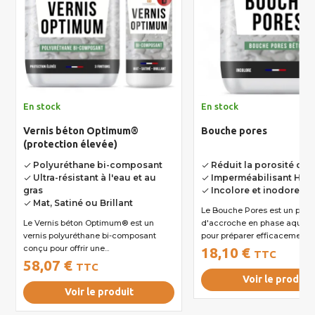
En stock
En stock
Vernis béton Optimum®
Bouche pores
(protection élevée)
Polyuréthane bi-composant
Réduit la porosité du 
done
done
Ultra-résistant à l'eau et au
Imperméabilisant Hyd
done
done
gras
Incolore et inodore
done
Mat, Satiné ou Brillant
done
Le Bouche Pores est un primaire
Le Vernis béton Optimum® est un
d'accroche en phase aqueu
vernis polyuréthane bi-composant
pour préparer efficacement...
conçu pour offrir une...
18,10 €
TTC
58,07 €
TTC
Voir le produit
Voir le produit