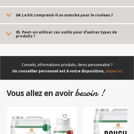
04. Le kit comprend-il un manche pour le rouleau ?
05. Peut-on utiliser ces outils pour d’autres types de
produits ?
Conseils, informations produits, devis personnalisé ?
Un conseiller personnel est à votre disposition,
cliquez ici
besoin !
Vous allez en avoir
favorite_border