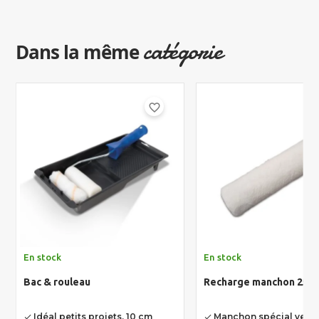
catégorie
Dans la même
favorite_border
En stock
En stock
Bac & rouleau
Recharge manchon 250
Idéal petits projets, 10 cm
Manchon spécial verni
done
done