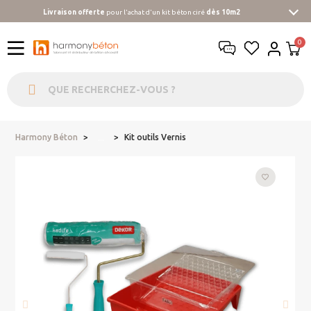
Livraison offerte
pour l'achat d'un kit béton ciré
dès 10m2
Harmony Béton
Kit outils Vernis
...
favorite_border