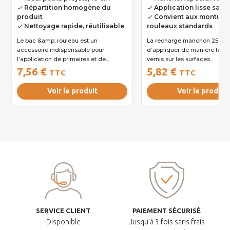
Répartition homogène du
Application lisse sans 
done
done
produit
Convient aux monture
done
Nettoyage rapide, réutilisable
rouleaux standards
done
Le bac &amp; rouleau est un
La recharge manchon 250 mm permet
accessoire indispensable pour
d’appliquer de manière hom
l’application de primaires et de...
vernis sur les surfaces...
7,56 €
5,82 €
TTC
TTC
Voir le produit
Voir le produit
SERVICE CLIENT
PAIEMENT SÉCURISÉ
Disponible
Jusqu'à 3 fois sans frais