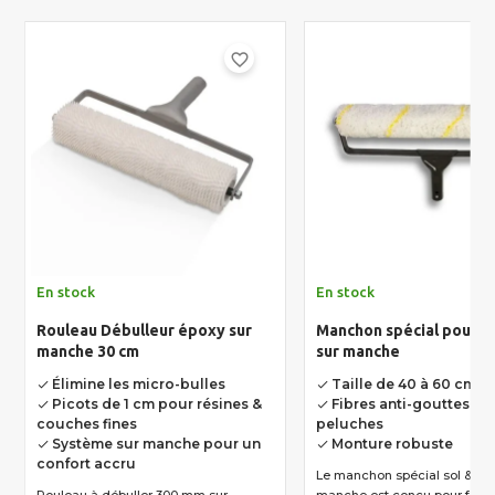
favorite_border
En stock
En stock
Rouleau Débulleur époxy sur
Manchon spécial pour so
manche 30 cm
sur manche
Élimine les micro-bulles
Taille de 40 à 60 cm
done
done
Picots de 1 cm pour résines &
Fibres anti-gouttes et 
done
done
couches fines
peluches
Système sur manche pour un
Monture robuste
done
done
confort accru
Le manchon spécial sol &amp; mur sur