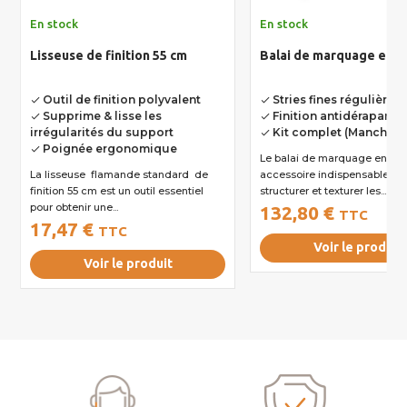
En stock
En stock
Lisseuse de finition 55 cm
Balai de marquage en ki
Outil de finition polyvalent
Stries fines régulières
done
done
Supprime & lisse les
Finition antidérapante
done
done
irrégularités du support
Kit complet (Manche + 
done
Poignée ergonomique
done
Le balai de marquage en kit est un
La lisseuse flamande standard de
accessoire indispensable po
finition 55 cm est un outil essentiel
structurer et texturer les...
pour obtenir une...
132,80 €
TTC
17,47 €
TTC
Voir le produit
Voir le produit