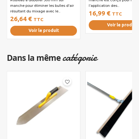
Rouleau à débuller 300 mm sur
manche est conçu pour faciliter
manche pour éliminer les bulles d'air
l’application des...
résultant du mixage avec le...
16,99 €
TTC
26,64 €
TTC
Voir le produit
Voir le produit
catégorie
Dans la même
favorite_border