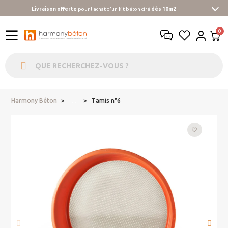
Livraison offerte
pour l'achat d'un kit béton ciré
dès 10m2
Harmony Béton
Tamis n°6
...
favorite_border