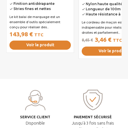
Finition antidérapante
Nylon haute qualité
done
done
Stries fines et nettes
Longueur de 100m
done
done
Haute résistance à la 
done
Le kit balai de marquage est un
ensemble d’outils spécialement
Le cordeau de maçon est un 
conçu pour réaliser des...
indispensable pour réaliser d
143,98 €
droites et parfaitement...
TTC
3,46 €
8,65 €
TTC
Voir le produit
Voir le produit
SERVICE CLIENT
PAIEMENT SÉCURISÉ
Disponible
Jusqu'à 3 fois sans frais