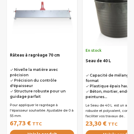
En stock
Râteau à ragréage 70 cm
Seau de 40 L
Nivelle la matière avec
done
précision
Capacité de mélange 
done
Précision du contrôle
format
done
d'épaisseur
Plastique épais haute 
done
Structure robuste pour un
Béton, mortier, enduits
done
done
guidage parfait
peintures...
Pour appliquer le ragréage à
Le Seau de 40 L est un accessoire
l'épaisseur souhaitée. Ajustable de 0 à
robuste et polyvalent, conçu
55 mm.
faciliter vos travaux de...
67,73 €
23,30 €
TTC
TTC