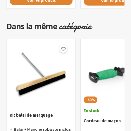
Voir le produit
Voir le produit
catégorie
Dans la même
favorite_border
-60%
En stock
Kit balai de marquage
Cordeau de maçon
Balai + Manche robuste inclus
done