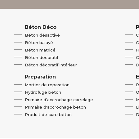
Béton Déco
P
Béton désactivé
C
Béton balayé
C
Béton matricé
H
Béton decoratif
C
Béton décoratif intérieur
D
Préparation
E
Mortier de reparation
B
Hydrofuge béton
O
Primaire d'accrochage carrelage
M
Primaire d'accrochage beton​
L
Produit de cure béton
D