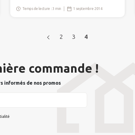
Temps de lecture : 3 min
1 septembre 2014
2
3
4
ière commande !
rs informés de nos promos
ialité