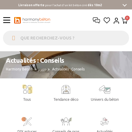
Livraison offerte
pour l'achat d'un kit béton ciré
dès 10m2
Actualités : Conseils
Harmony Béton
Actualités : Conseils
...
Tous
Tendance déco
Univers du béton
DIY astuces
Conseils de pros
Actualités