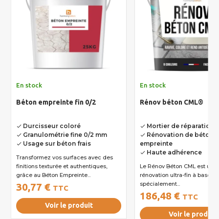
En stock
En stock
Béton empreinte fin 0/2
Rénov béton CML®
Durcisseur coloré
Mortier de réparation 
done
done
Granulométrie fine 0/2 mm
Rénovation de béton
done
done
Usage sur béton frais
empreinte
done
Haute adhérence
done
Transformez vos surfaces avec des
finitions texturée et authentiques,
Le Rénov Béton CML est un mortier de
grâce au Béton Empreinte...
rénovation ultra-fin à base d
spécialement...
30,77 €
TTC
186,48 €
TTC
Voir le produit
Voir le produit