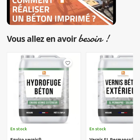
besoin !
Vous allez en avoir
favorite_border
En stock
En stock
Enviro vernis®
Vernis SL Permapro® S