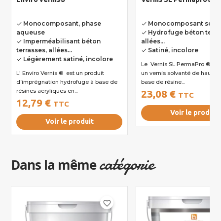
Monocomposant, phase
Monocomposant solva
done
done
aqueuse
Hydrofuge béton terra
done
Imperméabilisant béton
allées...
done
terrasses, allées...
Satiné, incolore
done
Légèrement satiné, incolore
done
Le Vernis SL PermaPro ® Satiné est
L' Enviro Vernis ® est un produit
un vernis solvanté de haute q
d’imprégnation hydrofuge à base de
base de résine...
résines acryliques en...
23,08 €
TTC
12,79 €
TTC
Voir le produit
Voir le produit
catégorie
Dans la même
favorite_border