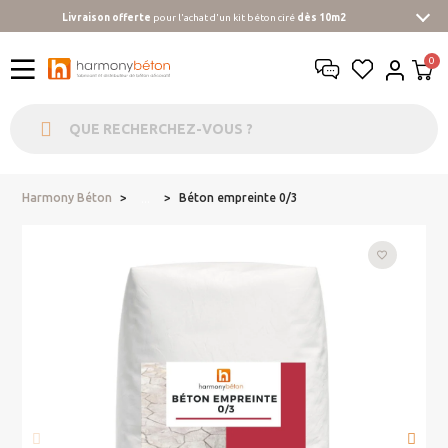
Livraison offerte
pour l'achat d'un kit béton ciré
dès 10m2
Harmony Béton
Béton empreinte 0/3
...
favorite_border