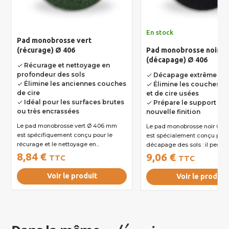
En stock
Pad monobrosse vert
(récurage) Ø 406
Pad monobrosse noir
(décapage) Ø 406
Récurage et nettoyage en
done
profondeur des sols
Décapage extrême des
done
Élimine les anciennes couches
Élimine les couches de
done
done
de cire
et de cire usées
Idéal pour les surfaces brutes
Prépare le support à 
done
done
ou très encrassées
nouvelle finition
Le pad monobrosse vert Ø 406 mm
Le pad monobrosse noir Ø 406 mm
est spécifiquement conçu pour le
est spécialement conçu pour
récurage et le nettoyage en...
décapage des sols : il permet.
8,84 €
9,06 €
TTC
TTC
Voir le produit
Voir le produit