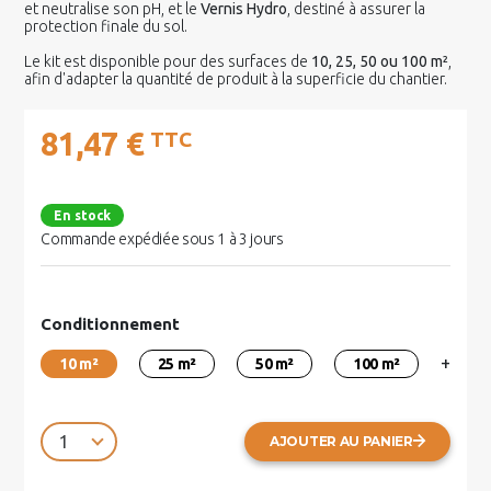
et neutralise son pH, et le
Vernis Hydro
, destiné à assurer la
protection finale du sol.
Le kit est disponible pour des surfaces de
10, 25, 50 ou 100 m²
,
afin d'adapter la quantité de produit à la superficie du chantier.
81,47 €
TTC
En stock
Commande expédiée sous 1 à 3 jours
Conditionnement
+
10 m²
25 m²
50 m²
100 m²
AJOUTER AU PANIER