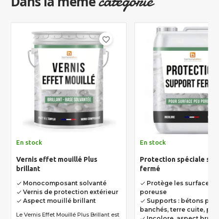
catégorie
Dans la même
favorite_border
En stock
En stock
Vernis effet mouillé Plus
Protection spéciale su
brillant
fermé
Monocomposant solvanté
Protège les surfaces 
done
done
Vernis de protection extérieur
poreuse
done
Aspect mouillé brillant
Supports : bétons poli
done
done
banchés, terre cuite, pierr
Le Vernis Effet Mouillé Plus Brillant est
Incolore, aspect brut
done