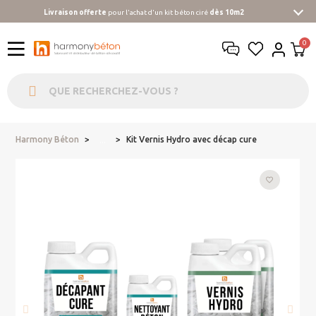
Livraison offerte
pour l'achat d'un kit béton ciré
dès 10m2
Harmony Béton
Kit Vernis Hydro avec décap cure
...
favorite_border