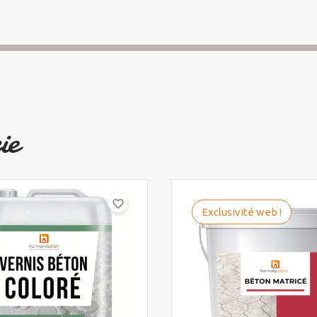
ie
favorite_border
Exclusivité web !