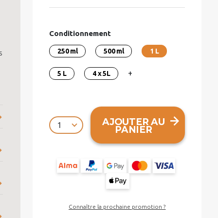
Conditionnement
250 ml
500 ml
1 L
s
+
5 L
4 x 5L
AJOUTER AU
PANIER
Connaître la prochaine promotion ?