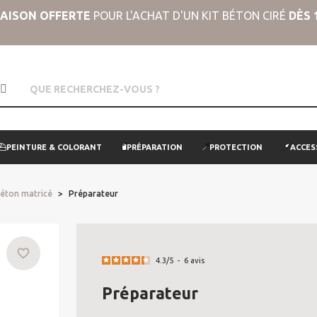
RAISON OFFERTE
POUR L'ACHAT D'UN KIT BÉTON CIRÉ
DÈS 
PEINTURE & COLORANT
PRÉPARATION
PROTECTION
ACCES
éton matricé
Préparateur
favorite_border
4.3
/
5
-
6
avis
Préparateur