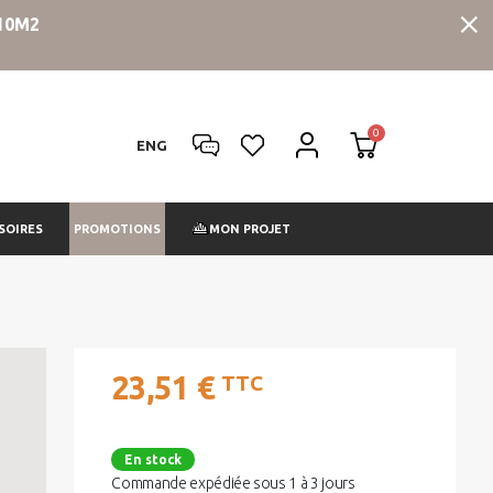
10M2
ENG
PROMOTIONS
SOIRES
MON PROJET
23,51 €
TTC
En stock
Commande expédiée sous 1 à 3 jours