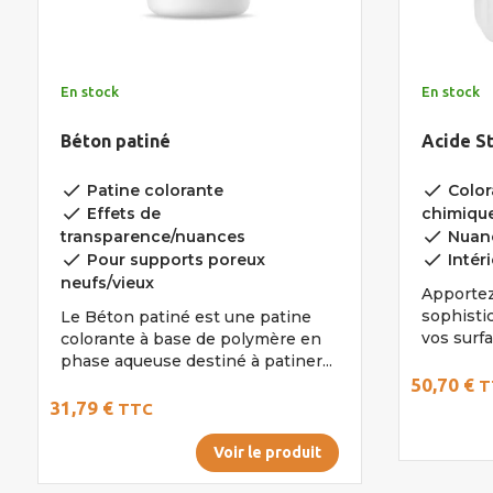
En stock
En stock
Béton patiné
Acide St
done
done
Patine colorante
Color
done
Effets de
chimiqu
done
transparence/nuances
Nuanc
done
done
Pour supports poreux
Intéri
neufs/vieux
Apportez
sophisti
Le Béton patiné est une patine
vos surfa
colorante à base de polymère en
phase aqueuse destiné à patiner...
50,70 €
T
31,79 €
TTC
Voir le produit