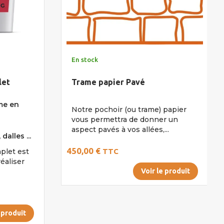
En stock
let
Trame papier Pavé
me en
Notre pochoir (ou trame) papier
vous permettra de donner un
aspect pavés à vos allées,...
alles ...
450,00 €
plet est
TTC
éaliser
Voir le produit
 produit