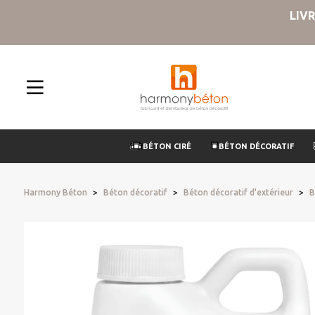
LIV
BÉTON CIRÉ
BÉTON DÉCORATIF
Harmony Béton
Béton décoratif
Béton décoratif d'extérieur
B