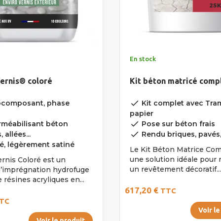
En stock
Vernis® coloré
Kit béton matricé comp
done
composant, phase
Kit complet avec Tra
papier
done
méabilisant béton
Pose sur béton frais
done
 allées...
Rendu briques, pavés, d
é, légèrement satiné
Le Kit Béton Matrice Com
une solution idéale pour r
ernis Coloré est un
un revêtement décoratif...
d’imprégnation hydrofuge
 résines acryliques en...
617,20 €
TTC
TC
Voir le
Voir le produit