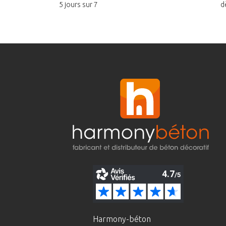
5 jours sur 7
d
Harmony-béton