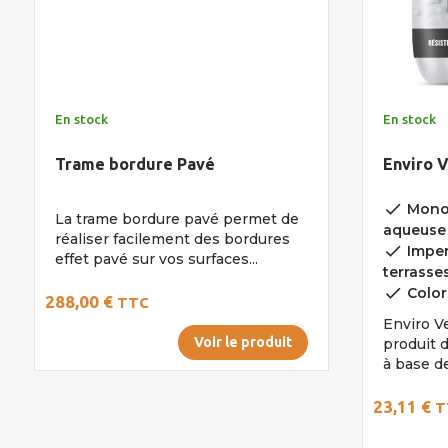
En stock
En stock
Trame bordure Pavé
Enviro 
done
Mono
La trame bordure pavé permet de
aqueuse
réaliser facilement des bordures
done
Imper
effet pavé sur vos surfaces...
terrasses,
done
Color
288,00 €
TTC
Enviro V
Voir le produit
produit 
à base de
23,11 €
T