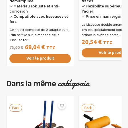
démultipliée
traces
Matériau robuste et anti-
Flexibilité supérieure 
done
done
corrosion
l'acier
Compatible avec lisseuses et
Prise en main ergono
done
done
fers
La Lisseuse double arrondi souple 45
Ce kit est composé de 2 adaptateurs.
cm est spécialement conçue pour
L'un se fixe sur le manche de la
affiner la surface après...
lisseuse fer...
20,54 €
TTC
68,04 €
75,60 €
TTC
Voir le produit
Voir le produit
catégorie
Dans la même
favorite_border
Pack
Pack