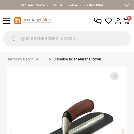
Livraison offerte
pour l'achat d'un kit béton ciré
dès 10m2
Harmony Béton
Lisseuse acier Marshalltown
...
favorite_border