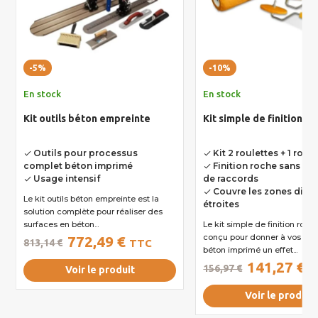
-5%
-10%
En stock
En stock
Kit outils béton empreinte
Kit simple de finition r
Outils pour processus
Kit 2 roulettes + 1 roul
done
done
complet béton imprimé
Finition roche sans m
done
Usage intensif
de raccords
done
Couvre les zones diffic
done
Le kit outils béton empreinte est la
étroites
solution complète pour réaliser des
surfaces en béton...
Le kit simple de finition roche est
conçu pour donner à vos sur
772,49 €
813,14 €
TTC
béton imprimé un effet...
141,27 €
156,97 €
T
Voir le produit
Voir le produit