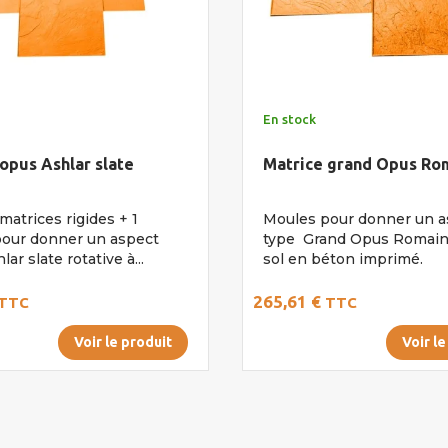
En stock
opus Ashlar slate
Matrice grand Opus Ro
matrices rigides + 1
Moules pour donner un a
 pour donner un aspect
type Grand Opus Romain 
ar slate rotative à...
sol en béton imprimé.
265,61 €
TTC
TTC
Voir le produit
Voir le