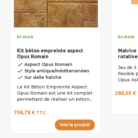
En stock
En stock
Kit béton empreinte aspect
Matrice 
Opus Romain
rotative
done
Aspect Opus Romain
Jeu de 3 
done
Style antique/méditerranéen
flexible
done
Sur dalle fraîche
Opus Ashl
Le Kit Béton Empreinte Aspect
288,05 €
Opus Romain est une kit complet
permettant de réaliser un béton...
708,78 €
TTC
Voir le produit