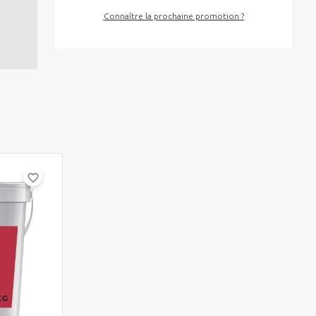
Connaître la prochaine promotion ?
favorite_border