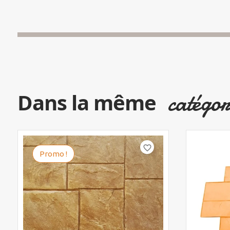
catégor
Dans la même
favorite_border
Promo !