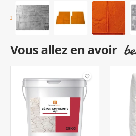
be
Vous allez en avoir
favorite_border