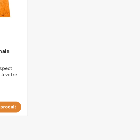
main
spect
à votre
 produit