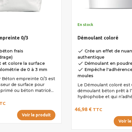
En stock
mpreinte 0/3
Démoulant coloré
done
béton frais
Crée un effet de nua
drage)
authentique
done
 et colore la surface
Démoulant en poudre
done
lométrie de 0 à 3 mm
Empêche l'adhérence
moules
 Béton empreinte 0/3 est
sseur de surface pour
Le Démoulant coloré est
primé ou béton matricé...
démoulant béton prêt à l
hydrophobe et qui n’adhèr
TC
46,98 €
TTC
Voir le produit
Voir le