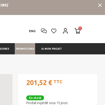
10M2
ENG
PROMOTIONS
SOIRES
MON PROJET
201,52 €
TTC
En stock
Produit expédié sous 15 jours