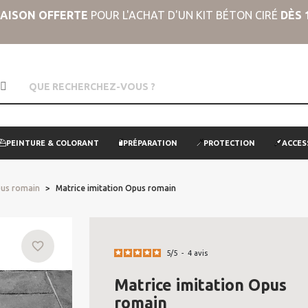
RAISON OFFERTE
POUR L'ACHAT D'UN KIT BÉTON CIRÉ
DÈS 
PEINTURE & COLORANT
PRÉPARATION
PROTECTION
ACCES
us romain
Matrice imitation Opus romain
favorite_border
5
/
5
-
4
avis
Matrice imitation Opus
romain