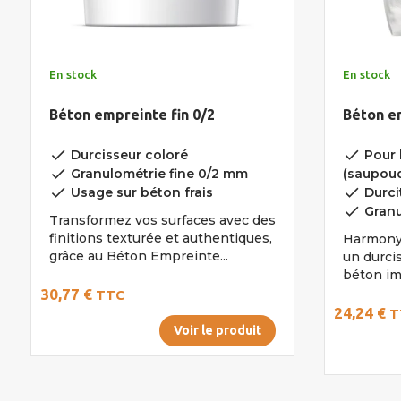
En stock
En stock
Béton empreinte fin 0/2
Béton e
done
done
Durcisseur coloré
Pour 
done
Granulométrie fine 0/2 mm
(saupou
done
done
Usage sur béton frais
Durcit
done
Granu
Transformez vos surfaces avec des
finitions texturée et authentiques,
Harmony
grâce au Béton Empreinte...
un durci
béton im
30,77 €
TTC
24,24 €
T
Voir le produit