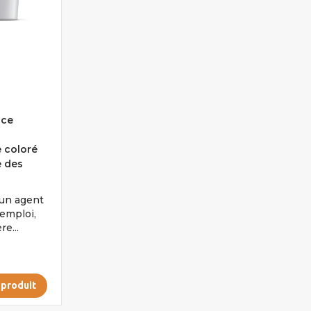
nce
 coloré
 des
 un agent
’emploi,
e...
 produit