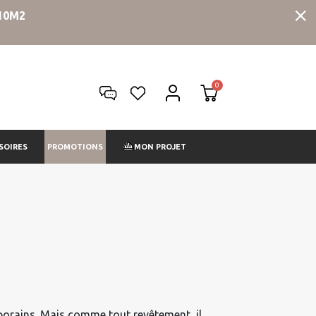
10M2
PROMOTIONS
SOIRES
MON PROJET
mporains. Mais comme tout revêtement, il