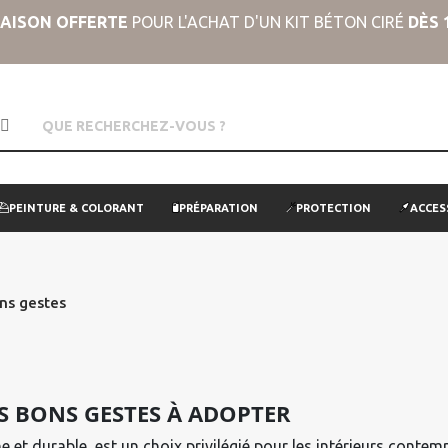
RAISON OFFERTE
POUR L'ACHAT D'UN KIT BÉTON CIRÉ
DÈS 
PEINTURE & COLORANT
PRÉPARATION
PROTECTION
ACCES
ons gestes
ES BONS GESTES À ADOPTER
e et durable, est un choix privilégié pour les intérieurs conte