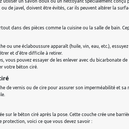
z utiliser un savon doux ou un nettoyant spécialement conçu po
de javel, doivent être évités, car ils peuvent altérer la surfa
rtout dans des pièces comme la cuisine ou la salle de bain. Cepe
he ou une éclaboussure apparaît (huile, vin, eau, etc.), essuy
er et d’être difficile à retirer.
es, vous pouvez essayer de les enlever avec du bicarbonate de
 votre béton ciré.
ciré
e de vernis ou de cire pour assurer son imperméabilité et sa ré
le.
 sur le béton ciré après la pose. Cette couche crée une barrière 
e protection, voici ce que vous devez savoir :