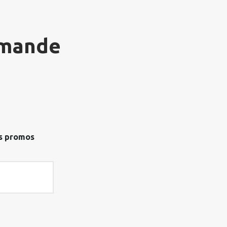
mmande
os promos