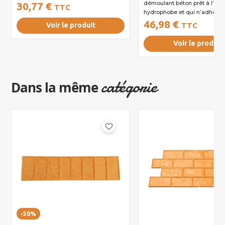
démoulant béton prêt à l’emp
30,77 €
TTC
hydrophobe et qui n’adhère...
46,98 €
Voir le produit
TTC
Voir le produit
catégorie
Dans la même
favorite_border
-50%