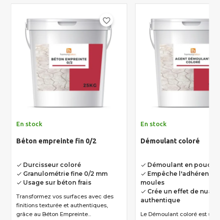
favorite_border
En stock
En stock
Béton empreinte fin 0/2
Démoulant coloré
Durcisseur coloré
Démoulant en poudre 
done
done
Granulométrie fine 0/2 mm
Empêche l'adhérence 
done
done
Usage sur béton frais
moules
done
Crée un effet de nuan
done
Transformez vos surfaces avec des
authentique
finitions texturée et authentiques,
grâce au Béton Empreinte...
Le Démoulant coloré est un 