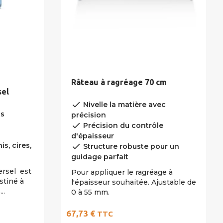
Râteau à ragréage 70 cm
sel
done
Nivelle la matière avec
ts
précision
done
Précision du contrôle
d'épaisseur
is, cires,
done
Structure robuste pour un
guidage parfait
ersel est
Pour appliquer le ragréage à
stiné à
l'épaisseur souhaitée. Ajustable de
..
0 à 55 mm.
67,73 €
TTC