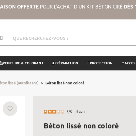
RAISON OFFERTE
POUR L'ACHAT D'UN KIT BÉTON CIRÉ
DÈS 
PEINTURE & COLORANT
PRÉPARATION
PROTECTION
ACCES
éton lissé (autolissant)
Béton lissé non coloré
favorite_border
3
/
5
-
5
avis
Béton lissé non coloré