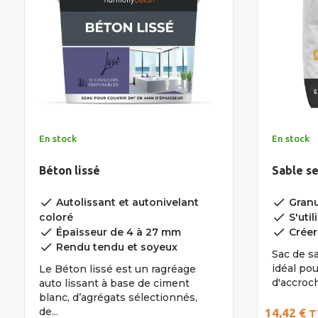
En stock
En stock
Béton lissé
Sable s
done
done
Autolissant et autonivelant
Granu
done
coloré
S'util
done
done
Épaisseur de 4 à 27 mm
Créer
done
Rendu tendu et soyeux
Sac de s
idéal pou
Le Béton lissé est un ragréage
d'accroch
auto lissant à base de ciment
blanc, d’agrégats sélectionnés,
de...
14,42 €
T