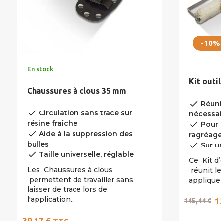
-10%
En stock
Kit outi
Chaussures à clous 35 mm
done
Réuni
done
Circulation sans trace sur
nécessai
résine fraîche
done
Pour l
done
Aide à la suppression des
ragréage
bulles
done
Sur u
done
Taille universelle, réglable
Ce Kit d’
Les Chaussures à clous
réunit l
permettent de travailler sans
appliquer
laisser de trace lors de
l'application...
1
145,44 €
39,17 €
TTC