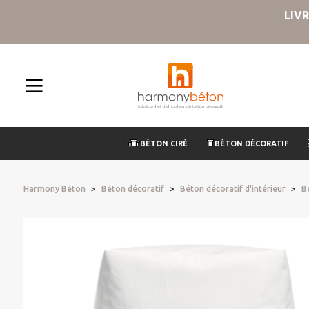
LIV
BÉTON CIRÉ
BÉTON DÉCORATIF
Harmony Béton
Béton décoratif
Béton décoratif d'intérieur
B