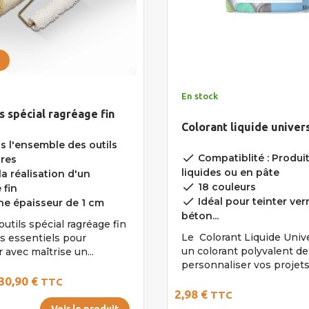
En stock
ls spécial ragréage fin
Colorant liquide univer
s l'ensemble des outils
done
Compatiblité : Produi
res
liquides ou en pâte
a réalisation d'un
done
18 couleurs
 fin
done
Idéal pour teinter vern
ne épaisseur de 1 cm
béton...
outils spécial ragréage fin
Le Colorant Liquide Univ
es essentiels pour
un colorant polyvalent de
 avec maîtrise un...
personnaliser vos projets.
30,90 €
TTC
2,98 €
TTC