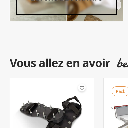
be
Vous allez en avoir
favorite_border
Pack