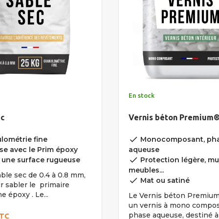
En stock
ec
Vernis béton Premium
done
lométrie fine
Monocomposant, ph
ise avec le Prim époxy
aqueuse
done
 une surface rugueuse
Protection légère, mu
meubles...
able sec de 0.4 à 0.8 mm,
done
Mat ou satiné
r sabler le primaire
e époxy . Le...
Le Vernis béton Premiu
un vernis à mono compo
phase aqueuse, destiné à
TC