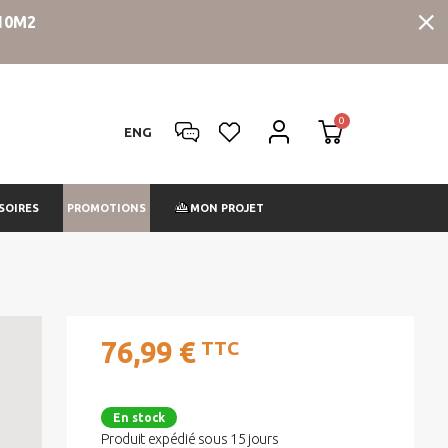
10M2
ENG
PROMOTIONS
SOIRES
MON PROJET
76,99 €
TTC
En stock
Produit expédié sous 15 jours