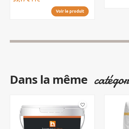
Voir le produit
catégor
Dans la même
favorite_border