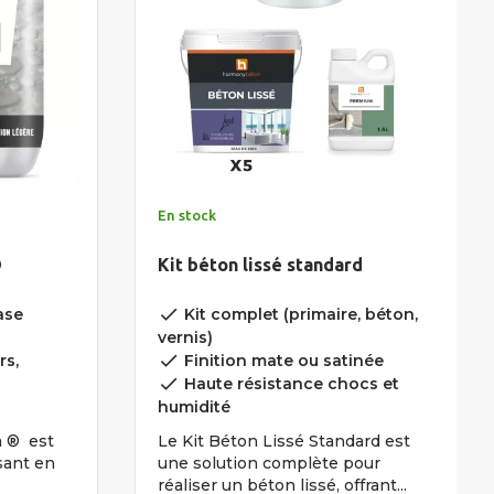
En stock
®
Kit béton lissé standard
done
ase
Kit complet (primaire, béton,
vernis)
done
rs,
Finition mate ou satinée
done
Haute résistance chocs et
humidité
m ® est
Le Kit Béton Lissé Standard est
sant en
une solution complète pour
réaliser un béton lissé, offrant...